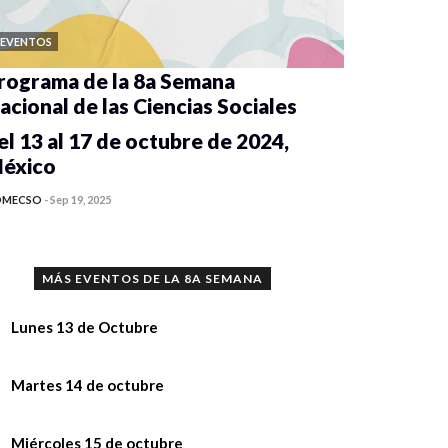
EVENTOS
rograma de la 8a Semana
acional de las Ciencias Sociales
el 13 al 17 de octubre de 2024,
éxico
OMECSO
-
Sep 19, 2025
MÁS EVENTOS DE LA 8A SEMANA
Lunes 13 de Octubre
nferencia “Implicaciones del uso de la
Martes 14 de octubre
teligencia Artificial en la investigación y
 la academia”,
nferencia “Implicaciones del uso de la
Miércoles 15 de octubre