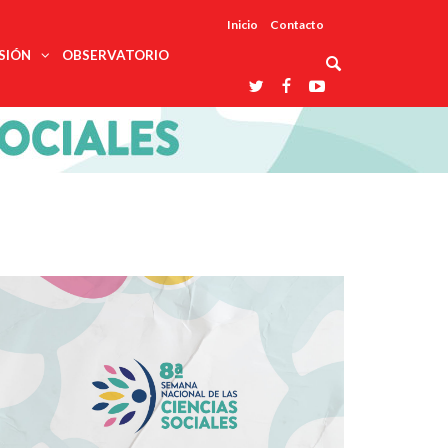
Inicio
Contacto
SIÓN
OBSERVATORIO
Asociaciones
udios
profesionales
onales
Grupos de
Reconoce
arrollo
trabajo
ar
La UDUALC
rcultural
os
A La
Redes
Universidad
cación
temáticas
De México
odología
Laboratorios
tico
En Su 475
as ciencias
Aniversario
nacionales
ales
Entidades
afines
d pública
ajo social
ismo