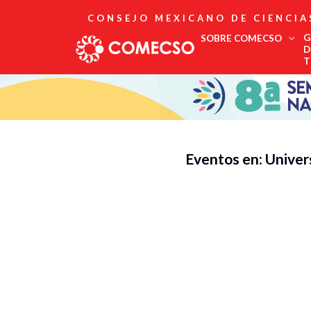
CONSEJO MEXICANO DE CIENCIA
G
SOBRE COMECSO
D
T
Afiliación
Asociados
Directorio
Estatutos
Fundadores
Eventos en: Unive
Publicaciones
Comité Editorial
Boletín