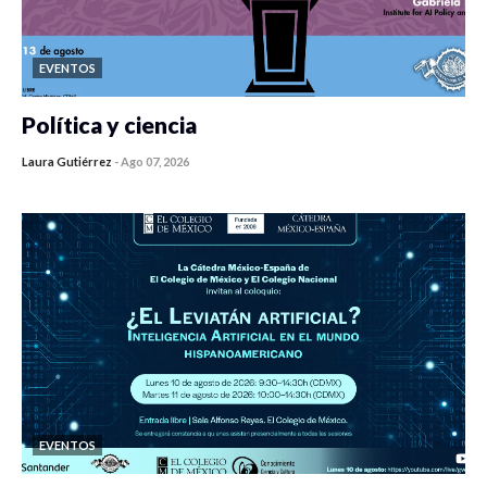
EVENTOS
Política y ciencia
Laura Gutiérrez
-
Ago 07, 2026
0 veces compartido
403 vistas
EVENTOS