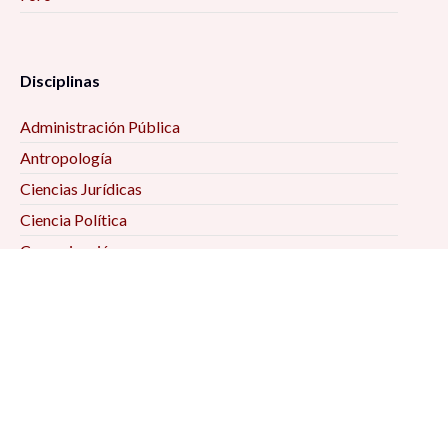
Disciplinas
Administración Pública
Antropología
Ciencias Jurídicas
Ciencia Política
Comunicación
Demografía
Economía
Geografía
Historia
Psicología Social
Relaciones Internacionales