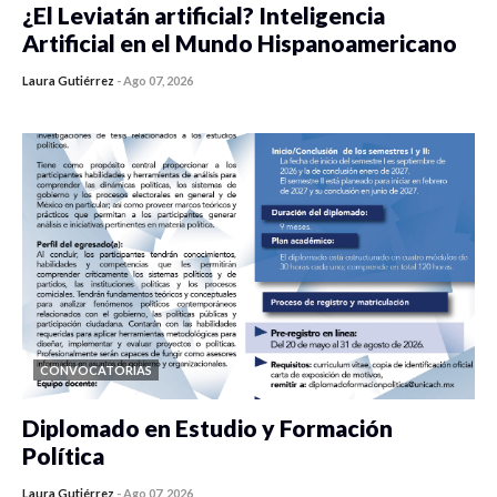
¿El Leviatán artificial? Inteligencia
Artificial en el Mundo Hispanoamericano
Laura Gutiérrez
-
Ago 07, 2026
0 veces compartido
417 vistas
CONVOCATORIAS
Diplomado en Estudio y Formación
Política
Laura Gutiérrez
-
Ago 07, 2026