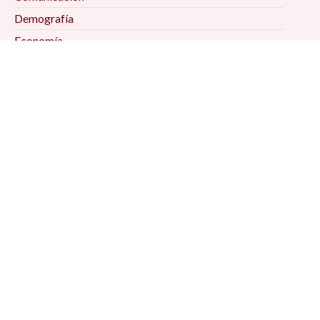
Demografía
Economía
Geografía
Historia
Psicología Social
Relaciones Internacionales
Sociología
Suscríbete a
nuestro
boletín