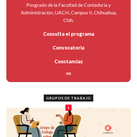
Posgrado de la Facultad de Contaduría y
Administración, UACH, Campus II, Chihuahua,
Chih.
Consulta el programa
Convocatoria
Constancias
GRUPOS DE TRABAJO
1