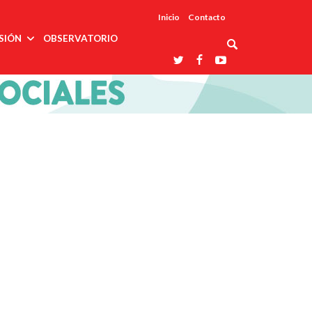
Inicio
Contacto
SIÓN
OBSERVATORIO
Asociaciones
udios
profesionales
onales
Grupos de
Reconoce
arrollo
trabajo
ar
La UDUALC
rcultural
os
A La
Redes
Universidad
cación
temáticas
De México
odología
Laboratorios
tico
En Su 475
as ciencias
Aniversario
nacionales
ales
Entidades
afines
d pública
ajo social
ismo