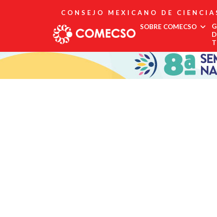
CONSEJO MEXICANO DE CIENCIA
G
SOBRE COMECSO
D
T
Afiliación
Asociados
Directorio
Estatutos
Fundadores
Publicaciones
Comité Editorial
Boletín