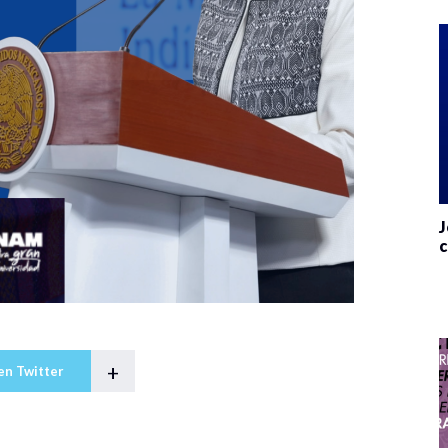
J
c
+
en Twitter