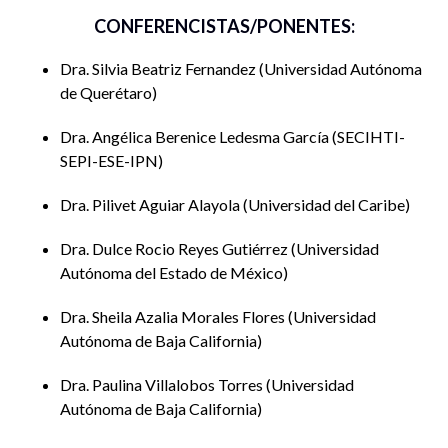
compartir con el público los hallazgos y reflexiones que
CONFERENCISTAS/PONENTES:
conforman esta obra colectiva. Se contará con la
participación de una comentarista invitada, quien dialogará
Dra. Silvia Beatriz Fernandez
Universidad Autónoma
críticamente con los contenidos del libro y enriquecerá la
de Querétaro
discusión desde su propia experiencia
Dra. Angélica Berenice Ledesma García
SECIHTI-
El objetivo de la actividad es s
ocializar el contenido del
SEPI-ESE-IPN
libro entre una audiencia amplia y diversa, con el propósito
de visibilizar las múltiples formas de violencia estructural
Dra. Pilivet Aguiar Alayola
Universidad del Caribe
que enfrentan las mujeres en el ámbito universitario y
Dra. Dulce Rocio Reyes Gutiérrez
Universidad
destacar las estrategias de resistencia y agencia que han
Autónoma del Estado de México
desarrollado. El objetivo es generar un espacio de diálogo
entre autoras,
comentaristas
y público que contribuya a la
Dra. Sheila Azalia Morales Flores
Universidad
reflexión crítica sobre las desigualdades de género en la
Autónoma de Baja California
academia, y al mismo tiempo impulse redes de apoyo,
cuidado y transformación institucional desde los
Dra. Paulina Villalobos Torres
Universidad
feminismos.
Autónoma de Baja California