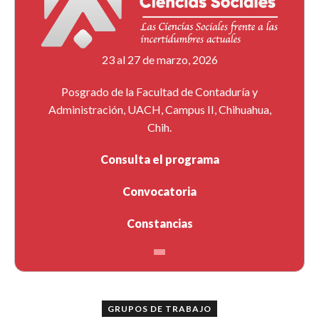
23 al 27 de marzo, 2026
Posgrado de la Facultad de Contaduría y
Administración, UACH, Campus II, Chihuahua,
Chih.
Consulta el programa
Convocatoria
Constancias
GRUPOS DE TRABAJO