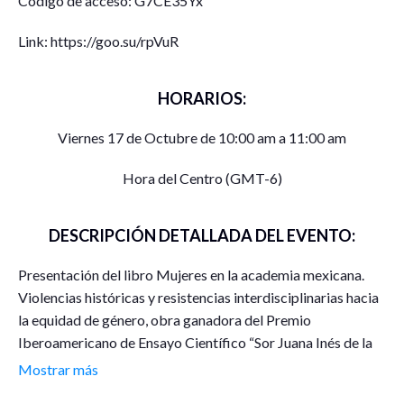
Código de acceso: G7CE35Yx
Link: https://goo.su/rpVuR
HORARIOS:
Viernes 17 de Octubre de 10:00 am a 11:00 am
Hora del Centro (GMT-6)
DESCRIPCIÓN DETALLADA DEL EVENTO:
Presentación del libro Mujeres en la academia mexicana.
Violencias históricas y resistencias interdisciplinarias hacia
la equidad de género, obra ganadora del Premio
Iberoamericano de Ensayo Científico “Sor Juana Inés de la
Cruz” 2024. La actividad reunirá a las autoras del libro —
Mostrar más
académicas de diversas instituciones y disciplinas— para