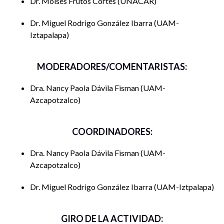
18:45-19:10. Intervención Dr. Miguel Moreno Plata
Dr. Moisés Frutos Cortés
UNACAR
(UACM). (Coordinador del libro)
Dr. Miguel Rodrigo González Ibarra
UAM-
Iztapalapa
19:10-19-20. Reflexiones finales
19:20-19:30. Cierre del evento
MODERADORES/COMENTARISTAS:
El libro se puede descargar en:
Dra. Nancy Paola Dávila Fisman
UAM-
Azcapotzalco
https://publicaciones.uacm.edu.mx/gpd-debates-sobre-
federalismo-y-gobernanza-publica-en-mexico-
9786078939732-663530b17cd58.html
COORDINADORES:
Dra. Nancy Paola Dávila Fisman
UAM-
Azcapotzalco
Dr. Miguel Rodrigo González Ibarra
UAM-Iztpalapa
GIRO DE LA ACTIVIDAD: