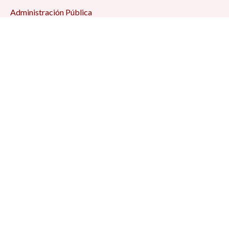
Administración Pública
Antropología
Ciencias Jurídicas
Ciencia Política
Comunicación
Demografía
Economía
Geografía
Historia
Psicología Social
Relaciones Internacionales
Sociología