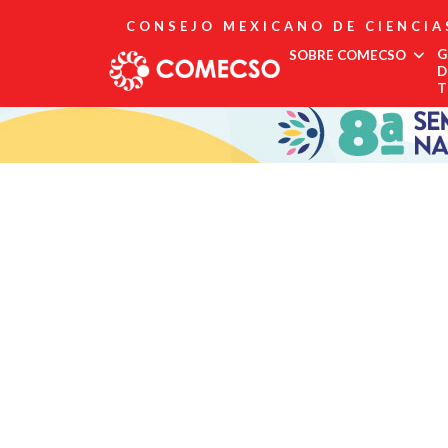
CONSEJO MEXICANO DE CIENCIA
G
SOBRE COMECSO
D
T
Afiliación
Asociados
Directorio
Estatutos
Fundadores
Publicaciones
Comité Editorial
Boletín