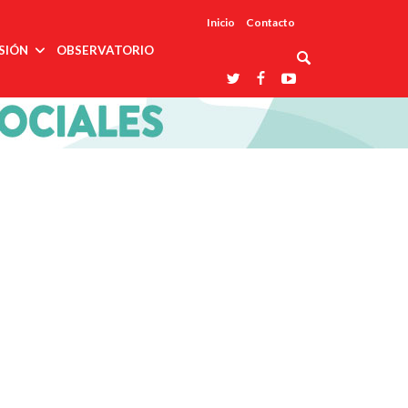
Inicio
Contacto
SIÓN
OBSERVATORIO
Asociaciones
udios
profesionales
onales
Grupos de
Reconoce
arrollo
trabajo
ar
La UDUALC
rcultural
os
A La
Redes
Universidad
cación
temáticas
De México
odología
Laboratorios
tico
En Su 475
as ciencias
Aniversario
nacionales
ales
Entidades
afines
d pública
ajo social
ismo