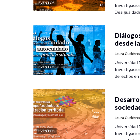
EVENTOS
Investigacio
Desigualdad
Diálogos
desde la
Laura Gutiérre
Universidad 
EVENTOS
Investigacio
derechos en
Desarrol
socieda
Laura Gutiérre
Universidad 
EVENTOS
Investigacio