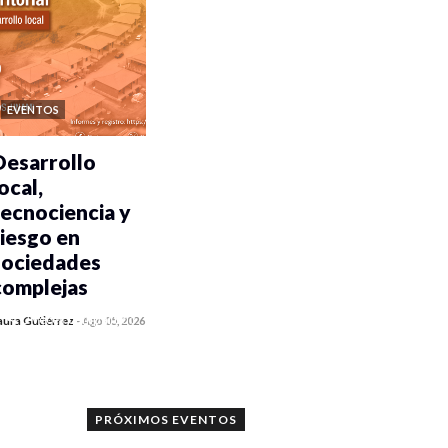
EVENTOS
Desarrollo
ocal,
tecnociencia y
riesgo en
sociedades
complejas
0 veces compartido
aura Gutiérrez
-
Ago 05, 2026
111 vistas
PRÓXIMOS EVENTOS