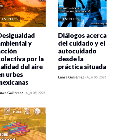
EVENTOS
EVENTOS
Desigualdad
Diálogos acerca
ambiental y
del cuidado y el
acción
autocuidado
colectiva por la
desde la
calidad del aire
práctica situada
en urbes
0 veces compartido
Laura Gutiérrez
-
Ago 05, 2026
mexicanas
122 vistas
0 veces compartido
aura Gutiérrez
-
Ago 05, 2026
125 vistas