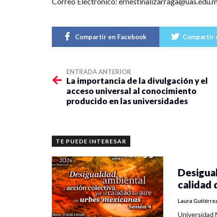
Correo Electrónico: ernestinalizarraga@uas.edu.
Compartir en Facebook
Compartir 
ENTRADA ANTERIOR
La importancia de la divulgación y el
acceso universal al conocimiento
producido en las universidades
TE PUEDE INTERESAR
Desigual
calidad 
Laura Gutiérre
Universidad 