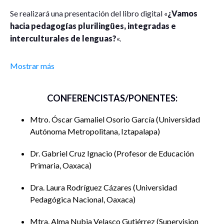
Se realizará una presentación del libro digital «
¿Vamos
hacia pedagogías plurilingües, integradas e
interculturales de lenguas?
«.
Este libro contiene una valiosa y propositiva vertiente de
Mostrar más
conocimientos y reflexiones acerca de la complejidad
multifactorial de los procesos sociolingüísticos actuales y
CONFERENCISTAS/PONENTES:
de las identidades, en la operación e infraestructura
curricular de la educación escolar y de la enseñanza y
Mtro. Óscar Gamaliel Osorio García
Universidad
aprendizaje de lenguas en cualquier tipo de comunidad
Autónoma Metropolitana, Iztapalapa
educativa indígena actual.
Dr. Gabriel Cruz Ignacio
Profesor de Educación
Los autores del libro exploran, definen y promueven la
Primaria, Oaxaca
potencialidad y la significatividad de los itinerarios que ha
escogido la humanidad para reconocer e intervenir con
Dra. Laura Rodríguez Cázares
Universidad
justicia en la diversidad cultural, étnica, cognitiva y
Pedagógica Nacional, Oaxaca
lingüística mediante objetivos y metodologías de cambio
que se sustentan en concepciones democráticas, plurales,
Mtra. Alma Nubia Velasco Gutiérrez
Supervision