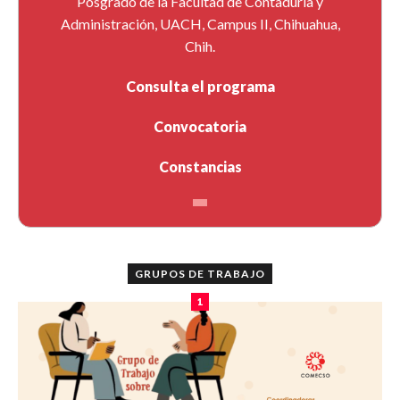
Posgrado de la Facultad de Contaduría y
Administración, UACH, Campus II, Chihuahua,
Chih.
Consulta el programa
Convocatoria
Constancias
GRUPOS DE TRABAJO
1