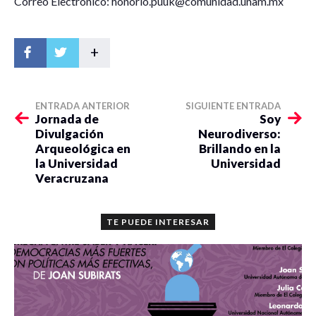
Correo Electrónico: honorio.puuk@comunidad.unam.mx
+
ENTRADA ANTERIOR
SIGUIENTE ENTRADA
Jornada de
Soy
Divulgación
Neurodiverso:
Arqueológica en
Brillando en la
la Universidad
Universidad
Veracruzana
TE PUEDE INTERESAR