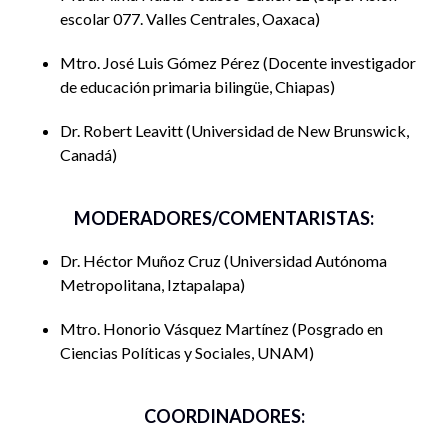
integrativas y sustentables como bases de un nuevo
escolar 077. Valles Centrales, Oaxaca
desarrollo humano.
Mtro. José Luis Gómez Pérez
Docente investigador
de educación primaria bilingüe, Chiapas
Esta obra colectiva representa conceptual y
metodológicamente una continuidad investigativa de dos
Dr. Robert Leavitt
Universidad de New Brunswick,
libros publicados en 2023 por la Universidad Autónoma
Canadá
Metropolitana, Unidad Iztapalapa:
El lento cambio.
Consensos, mediaciones y regulaciones para arraigar
diseños multilingües interculturales.
El segundo libro
Usar,
MODERADORES/COMENTARISTAS:
enseñar, aprender lenguas en la diversidad, globalización y
Dr. Héctor Muñoz Cruz
Universidad Autónoma
movilidad: perspectivas conceptuales y metodológicas.
Metropolitana, Iztapalapa
Mtro. Honorio Vásquez Martínez
Posgrado en
Ciencias Políticas y Sociales, UNAM
COORDINADORES: