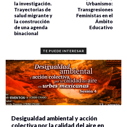
la investigación.
Urbanismo:
Trayectorias de
Transgresiones
salud migrante y
Feministas en el
la construcción
Ámbito
de una agenda
Educativo
binacional
TE PUEDE INTERESAR
EVENTOS
Desigualdad ambiental y acción
colectiva por la calidad del aire en