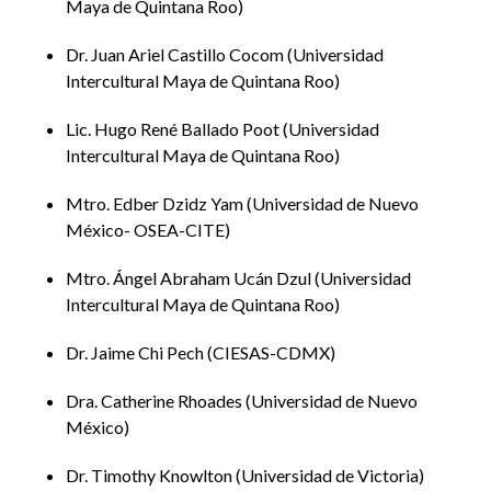
Maya de Quintana Roo
Carlos
defensa de los
a.m. –
Ponencia
CAI
Velázquez
territorios
09:40
UIMQ
Solís
indígenas
a.m.
Dr. Juan Ariel Castillo Cocom
Universidad
frente a los
Intercultural Maya de Quintana Roo
megaproyectos
Liderazgo,
Lic. Hugo René Ballado Poot
Universidad
Sustentabilidad
Intercultural Maya de Quintana Roo
e Innovación
Dra. María
09:40
Social: Retos y
Audito
Guadalupe
Conferencia
a.m. –
Mtro. Edber Dzidz Yam
Universidad de Nuevo
Oportunidades
CAI
Ibarra
magistral
10:40
México- OSEA-CITE
desde la
UIMQ
Ceceña
a.m.
Ciencia para las
Comunidades
Mtro. Ángel Abraham Ucán Dzul
Universidad
Interculturales
Intercultural Maya de Quintana Roo
Patrimonio
Biocultural:
Dr. Jaime Chi Pech
CIESAS-CDMX
10:40
Una
Audito
Dr. Adrian
a.m. –
Ponencia
aproximación
CAI
Cetina Catzin
Dra. Catherine Rhoades
Universidad de Nuevo
11:20
desde los
UIMQ
a.m.
México
Pueblos
Originarios
Dr. Timothy Knowlton
Universidad de Victoria
Enseñanza del