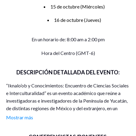
15 de octubre (Miércoles)
16 de octubre (Jueves)
En un horario de: 8:00 am a 2:00 pm
Hora del Centro (GMT-6)
DESCRIPCIÓN DETALLADA DEL EVENTO:
“Iknalo’ob y Conocimientos: Encuentro de Ciencias Sociales
e Interculturalidad” es un evento académico que reúne a
investigadoras e investigadores de la Península de Yucatán,
de distintas regiones de México y del extranjero, en un
espacio de dialogicidad intercultural que invita a reflexionar
Mostrar más
sobre formas diversas de abordar los estudios de la cultura
maya desde enfoques sociológicos, antropológicos y