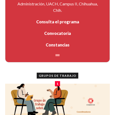
Administración, UACH, Campus II, Chihuahua,
Chih.
Consulta el programa
Convocatoria
Constancias
GRUPOS DE TRABAJO
1