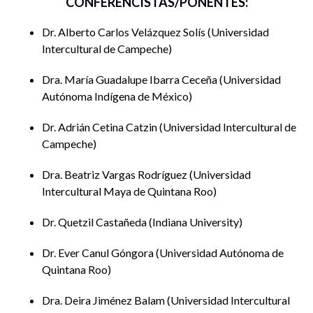
CONFERENCISTAS/PONENTES:
educativos, con encuadres metodológicos pertinentes.
Las actividades se llevarán a cabo los días 15 y 16 de
Dr. Alberto Carlos Velázquez Solís
Universidad
octubre, en el Auditorio del Centro de Acceso a la
Intercultural de Campeche
Información (CAI) de la Universidad Intercultural Maya de
Quintana Roo, en un horario de 8:00 a.m. a 2:00 p.m., tiempo
Dra. María Guadalupe Ibarra Ceceña
Universidad
del centro de México.
Autónoma Indígena de México
El programa contempla dos conferencias magistrales, un
Dr. Adrián Cetina Catzin
Universidad Intercultural de
taller didáctico, ocho ponencias y una mesa de discusión,
Campeche
organizados del siguiente modo:
Dra. Beatriz Vargas Rodríguez
Universidad
Programa para el 15 de octubre de 2025
Intercultural Maya de Quintana Roo
Dr. Quetzil Castañeda
Indiana University
Tipo de
Nombre de la
Participante
Hora
Lugar
Dr. Ever Canul Góngora
Universidad Autónoma de
participación
participación
Quintana Roo
Importancia de
las ciencias
Dra. Deira Jiménez Balam
Universidad Intercultural
Dr. Alberto
sociales en la
09:00
Audito