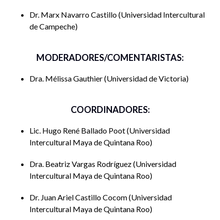
español como
11:20
Dra. Beatriz
Audito
Dr. Marx Navarro Castillo
Universidad Intercultural
primera y
a.m.-
Vargas
Ponencia
CAI
de Campeche
segunda lengua
12:00
Rodríguez
UIMQ
a hablantes de
p.m.
lengua maya
MODERADORES/COMENTARISTAS:
K’áachi’bi wa
Audito
k’áat u’uybi:
12:00
CAI
Dra. Mélissa Gauthier
Universidad de Victoria
Mtro. Edber
estrategias de
p.m. –
Ponencia
Dzidz Yam
entrevista en la
12:40
UIMQ
investigación
p.m.
etnográfica
COORDINADORES:
Mesa de
Lic. Hugo René Ballado Poot
Universidad
discusión:
Intercultural Maya de Quintana Roo
participan
Quetzil
Castañeda,
Dra. Beatriz Vargas Rodríguez
Universidad
Edber Dzidz
Intercultural Maya de Quintana Roo
Yam, Ángel
Ucan, Juan
Dr. Juan Ariel Castillo Cocom
Universidad
Ariel Castillo
Cocom,
Intercultural Maya de Quintana Roo
Jaime Chi
Diccionario