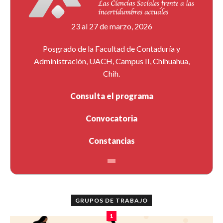
23 al 27 de marzo, 2026
Posgrado de la Facultad de Contaduría y
Administración, UACH, Campus II, Chihuahua,
Chih.
Consulta el programa
Convocatoria
Constancias
GRUPOS DE TRABAJO
1