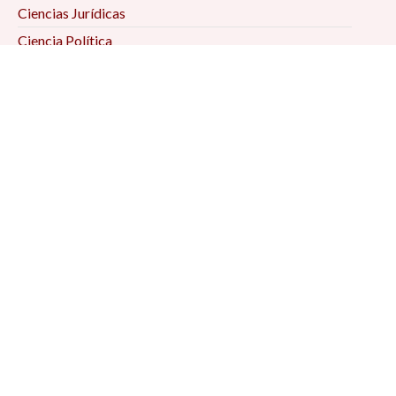
Ciencias Jurídicas
Ciencia Política
Comunicación
Demografía
Economía
Geografía
Historia
Psicología Social
Relaciones Internacionales
Sociología
Suscríbete a