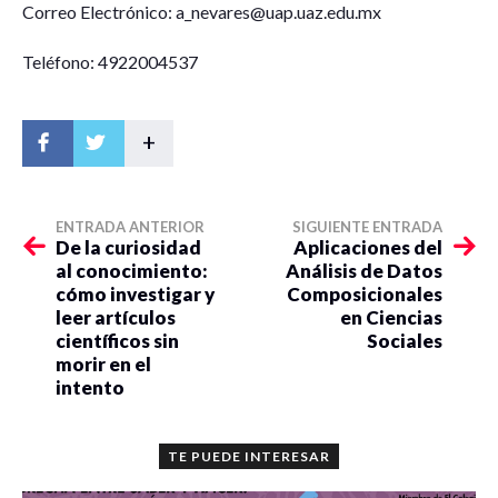
Correo Electrónico: a_nevares@uap.uaz.edu.mx
Teléfono: 4922004537
+
ENTRADA ANTERIOR
SIGUIENTE ENTRADA
De la curiosidad
Aplicaciones del
al conocimiento:
Análisis de Datos
cómo investigar y
Composicionales
leer artículos
en Ciencias
científicos sin
Sociales
morir en el
intento
TE PUEDE INTERESAR