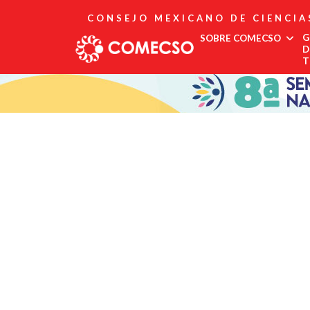
CONSEJO MEXICANO DE CIENCIA
G
SOBRE COMECSO
D
T
Afiliación
Asociados
Directorio
Estatutos
Fundadores
Publicaciones
Comité Editorial
Boletín