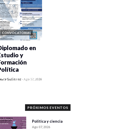
CONVOCATORIAS
Diplomado en
Estudio y
Formación
Política
0 veces compartido
aura Gutiérrez
-
Ago 07, 2026
1068 vistas
PRÓXIMOS EVENTOS
Política y ciencia
Ago 07, 2026