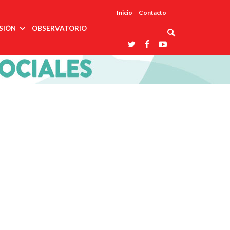
Inicio
Contacto
SIÓN
OBSERVATORIO
Asociaciones
udios
profesionales
onales
Grupos de
Reconoce
arrollo
trabajo
ar
La UDUALC
rcultural
os
A La
Redes
Universidad
cación
temáticas
De México
odología
Laboratorios
tico
En Su 475
as ciencias
Aniversario
nacionales
ales
Entidades
afines
d pública
ajo social
ismo