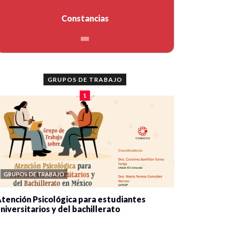
Constancias
GRUPOS DE TRABAJO
1
GRUPOS DE TRABAJO
tención Psicológica para estudiantes
niversitarios y del bachillerato
0 veces compartido
2084 vistas