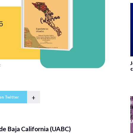
J
c
+
en Twitter
e Baja California (UABC)