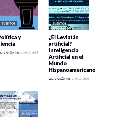
EVENTOS
EVENTOS
olítica y
¿El Leviatán
ciencia
artificial?
Inteligencia
0 veces compartido
aura Gutiérrez
-
Ago 07, 2026
Artificial en el
290 vistas
Mundo
Hispanoamericano
0 veces compartido
Laura Gutiérrez
-
Ago 07, 2026
308 vistas