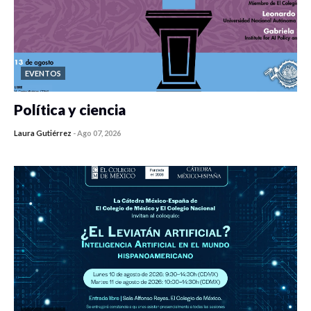
EVENTOS
Política y ciencia
Laura Gutiérrez
-
Ago 07, 2026
0 veces compartido
7 vistas