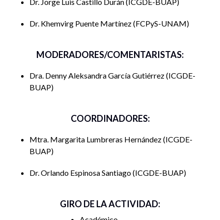
Dr. Jorge Luis Castillo Durán
ICGDE-BUAP
legislaturas enfrentan o no los intentos de debilitamiento
Dr. Khemvirg Puente Martínez
FCPyS-UNAM
institucional, las implicaciones para la representación
política y los riesgos que esto supone para la calidad
democrática. La discusión contará con la participación de
MODERADORES/COMENTARISTAS:
especialistas, quienes aportarán miradas críticas y diversas.
De esta manera, la presentación busca abrir un espacio de
Dra. Denny Aleksandra García Gutiérrez
ICGDE-
reflexión sobre los retos actuales del poder legislativo en
BUAP
México y en el mundo, así como sobre las posibilidades de
construir instituciones más sólidas e independientes frente a
COORDINADORES:
las dinámicas de autocratización.
Mtra. Margarita Lumbreras Hernández
ICGDE-
BUAP
Dr. Orlando Espinosa Santiago
ICGDE-BUAP
GIRO DE LA ACTIVIDAD:
Académico