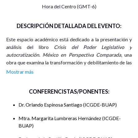
Hora del Centro (GMT-6)
DESCRIPCIÓN DETALLADA DEL EVENTO:
Este espacio académico está dedicado a la presentación y
análisis del libro
Crisis del Poder Legislativo y
autocratización. México en Perspectiva Comparada
, una
obra que examina la transformación y debilitamiento de las
funciones legislativas en contextos donde avanzan procesos
Mostrar más
de concentración de poder y erosión democrática. El texto
ofrece un marco analítico que combina la experiencia
CONFERENCISTAS/PONENTES:
mexicana con estudios comparados de otras latitudes, lo
cual permite comprender las tendencias globales de
Dr. Orlando Espinosa Santiago
ICGDE-BUAP
autocratización y sus repercusiones en el equilibrio de
poderes.
Mtra. Margarita Lumbreras Hernández
ICGDE-
BUAP
Durante la presentación se dialogará sobre los principales
hallazgos de la obra, entre ellos la forma en que las