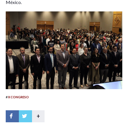
México.
#
X CONGRESO
+