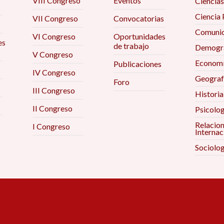
VIII Congreso
Eventos
Ciencias
Ciencia 
VII Congreso
Convocatorias
Comunic
VI Congreso
Oportunidades
es
de trabajo
Demogra
V Congreso
Econom
Publicaciones
IV Congreso
Geograf
Foro
III Congreso
Historia
II Congreso
Psicolog
Relacio
I Congreso
Internac
Sociolog