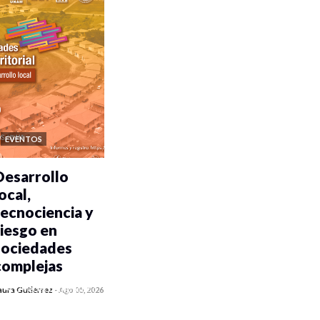
EVENTOS
Desarrollo
ocal,
tecnociencia y
riesgo en
sociedades
complejas
0 veces compartido
aura Gutiérrez
-
Ago 05, 2026
351 vistas