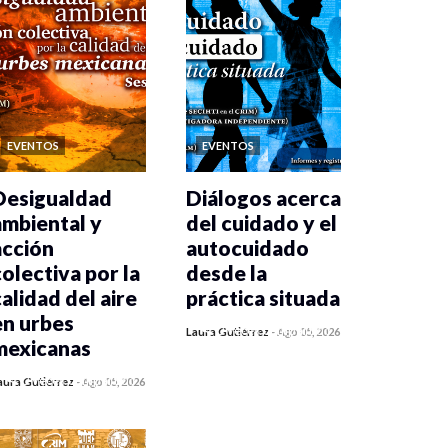
EVENTOS
EVENTOS
Desigualdad
Diálogos acerca
ambiental y
del cuidado y el
acción
autocuidado
colectiva por la
desde la
calidad del aire
práctica situada
en urbes
0 veces compartido
Laura Gutiérrez
-
Ago 05, 2026
mexicanas
408 vistas
0 veces compartido
aura Gutiérrez
-
Ago 05, 2026
409 vistas