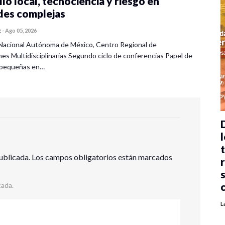
lo local, tecnociencia y riesgo en
des complejas
z
-
Ago 05, 2026
Nacional Autónoma de México, Centro Regional de
nes Multidisciplinarias Segundo ciclo de conferencias Papel de
s pequeñas en…
l
ublicada.
Los campos obligatorios están marcados
cada.
L