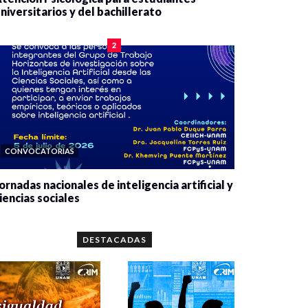
niversitarios y del bachillerato
0 veces compartido
2078 vistas
2
CONVOCATORIAS
ornadas nacionales de inteligencia artificial y
iencias sociales
0 veces compartido
5657 vistas
DESTACADAS