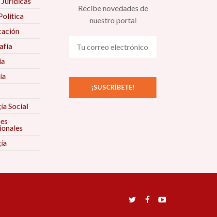
 Jurídicas
Recibe novedades de
Política
nuestro portal
ación
fía
ía
ía
ía Social
nes
ionales
ía