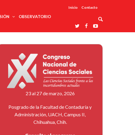
Inicio
Contacto
SIÓN
OBSERVATORIO
Asociaciones
udios
profesionales
onales
Grupos de
Reconoce
arrollo
trabajo
ar
La UDUALC
rcultural
os
A La
Redes
Universidad
cación
temáticas
De México
odología
Laboratorios
tico
En Su 475
as ciencias
Aniversario
nacionales
ales
Entidades
afines
d pública
23 al 27 de marzo, 2026
ajo social
ismo
Posgrado de la Facultad de Contaduría y
Administración, UACH, Campus II,
Chihuahua, Chih.