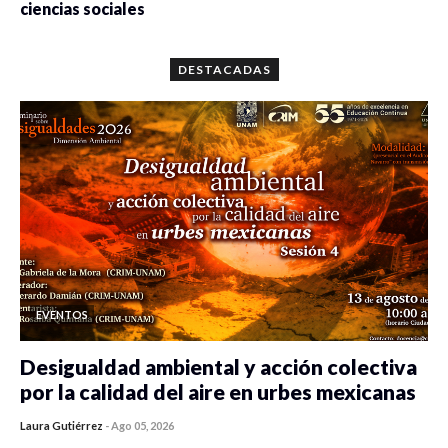
ciencias sociales
0 veces compartido
5643 vistas
DESTACADAS
EVENTOS
Desigualdad ambiental y acción colectiva
por la calidad del aire en urbes mexicanas
Laura Gutiérrez
-
Ago 05, 2026
0 veces compartido
109 vistas