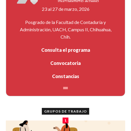
23 al 27 de marzo, 2026
Posgrado de la Facultad de Contaduría y
Administración, UACH, Campus II, Chihuahua,
Chih.
Consulta el programa
Convocatoria
Constancias
GRUPOS DE TRABAJO
1