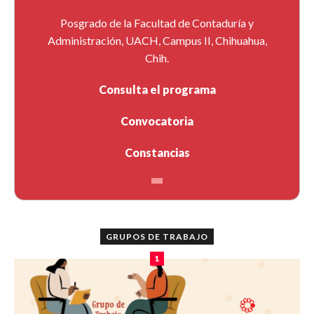
Posgrado de la Facultad de Contaduría y
Administración, UACH, Campus II, Chihuahua,
Chih.
Consulta el programa
Convocatoria
Constancias
GRUPOS DE TRABAJO
1