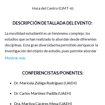
Hora del Centro (GMT-6)
DESCRIPCIÓN DETALLADA DEL EVENTO:
La movilidad estudiantil es un fenómeno complejo; los
estudios que se han realizado lo abordan desde diferentes
disciplinas. Esta gran diversidad ha permitido enriquecer la
investigación del objeto de estudio, pues permite abordar
desde un mecanismo habitual en la población migrante:
Mostrar más
duelo migratorio, estrés aculturativo, choque cultural
también conocido como síndrome de Ulises (Achotegui,
CONFERENCISTAS/PONENTES:
2023) (Atxotegui, 1993) (Flores Asto, 2021); que se da al
momento de trasladarse a un espacio geográfico distinto a
Dr. Maricela Zúñiga Rodríguez
UAEH
su origen, como se dan sus procesos de adaptación (García
Hoz, 1961) y trasladar el camino investigativo central: los
Dr. Carlos Martínez Padilla
UAEH
estudiantes foráneos, a partir de análisis comparativos
entre estudiantes colombianos que acudieron a la
Dra. Maritza Cáceres Mesa
UAEH