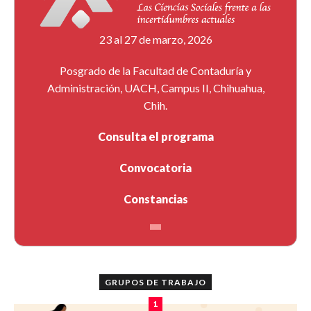
23 al 27 de marzo, 2026
Posgrado de la Facultad de Contaduría y
Administración, UACH, Campus II, Chihuahua,
Chih.
Consulta el programa
Convocatoria
Constancias
GRUPOS DE TRABAJO
1