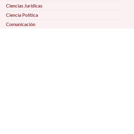
Ciencias Jurídicas
Ciencia Política
Comunicación
Demografía
Economía
Geografía
Historia
Psicología Social
Relaciones Internacionales
Sociología
Suscríbete a