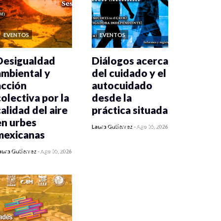
EVENTOS
EVENTOS
Desigualdad
Diálogos acerca
ambiental y
del cuidado y el
acción
autocuidado
colectiva por la
desde la
calidad del aire
práctica situada
en urbes
0 veces compartido
Laura Gutiérrez
-
Ago 05, 2026
mexicanas
126 vistas
0 veces compartido
aura Gutiérrez
-
Ago 05, 2026
130 vistas