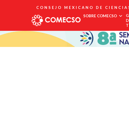
CONSEJO MEXICANO DE CIENCIA
G
SOBRE COMECSO
D
T
Afiliación
Asociados
Directorio
Estatutos
Fundadores
Publicaciones
Comité Editorial
Boletín