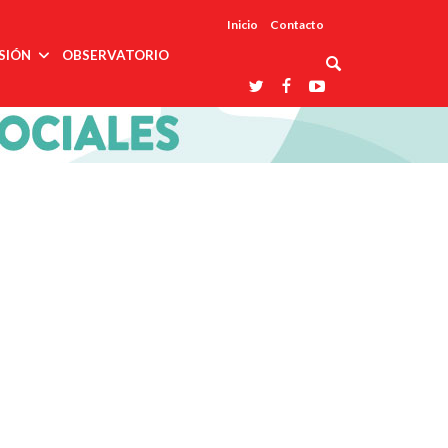
Inicio
Contacto
SIÓN
OBSERVATORIO
Asociaciones
udios
profesionales
onales
Grupos de
Reconoce
arrollo
trabajo
ar
La UDUALC
rcultural
os
A La
Redes
Universidad
cación
temáticas
De México
odología
Laboratorios
tico
En Su 475
as ciencias
Aniversario
nacionales
ales
Entidades
afines
d pública
ajo social
ismo