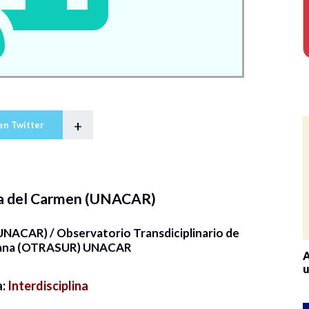
+
en Twitter
a del Carmen (UNACAR)
(UNACAR) / Observatorio Transdiciplinario de
rbana (OTRASUR) UNACAR
A
u
a:
Interdisciplina