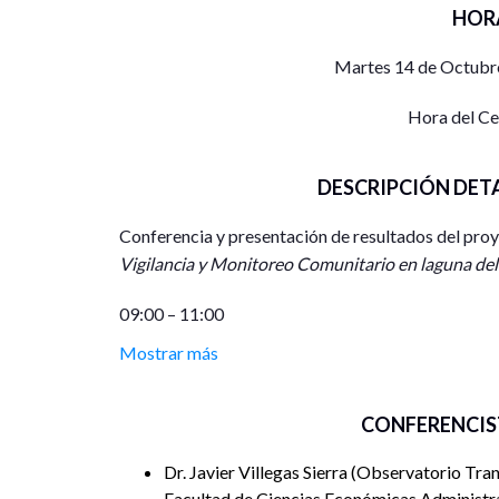
HOR
Martes 14 de Octubre
Hora del C
DESCRIPCIÓN DET
Conferencia y presentación de resultados del proy
Vigilancia y Monitoreo Comunitario en laguna de
09:00 – 11:00
Mostrar más
Lugar: CEC (Edificio W) Facultad de Ciencias Eco
Juárez. C.P. 24180. Ciudad del Carmen, Campeche
CONFERENCIS
El acceso al Campus I es por la calle 31 s/n, entre 
Dr. Javier Villegas Sierra
Observatorio Trans
Facultad de Ciencias Económicas Administra