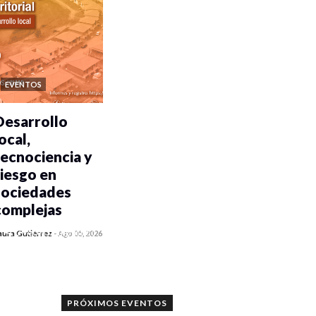
EVENTOS
Desarrollo
ocal,
tecnociencia y
riesgo en
sociedades
complejas
0 veces compartido
aura Gutiérrez
-
Ago 05, 2026
113 vistas
PRÓXIMOS EVENTOS