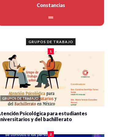
Constancias
GRUPOS DE TRABAJO
1
GRUPOS DE TRABAJO
tención Psicológica para estudiantes
niversitarios y del bachillerato
0 veces compartido
2076 vistas
2