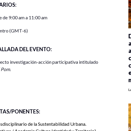
ARIOS:
 de 9:00 am a 11:00 am
entro (GMT-6)
ALLADA DEL EVENTO:
ecto investigación-acción participativa intitulado
l Pom
.
L
nómicas Administrativas. Campus I. Colonia Benito
.
TAS/PONENTES:
calle 56 y avenida Universidad.
disciplinario de la Sustentabilidad Urbana.
tivas / Academia Cultura Identidad y Territorio