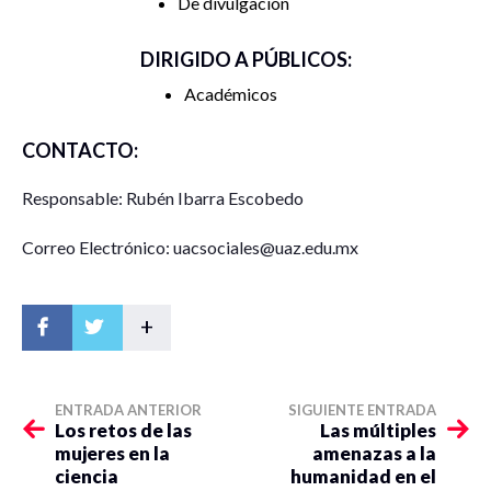
De divulgación
DIRIGIDO A PÚBLICOS:
Académicos
CONTACTO:
Responsable: Rubén Ibarra Escobedo
Correo Electrónico: uacsociales@uaz.edu.mx
+
ENTRADA ANTERIOR
SIGUIENTE ENTRADA
Los retos de las
Las múltiples
mujeres en la
amenazas a la
ciencia
humanidad en el