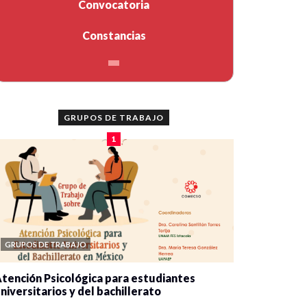
Convocatoria
Constancias
GRUPOS DE TRABAJO
1
GRUPOS DE TRABAJO
tención Psicológica para estudiantes
niversitarios y del bachillerato
0 veces compartido
2078 vistas