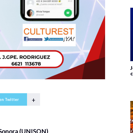
J
c
+
en Twitter
 Sonora (UNISON)