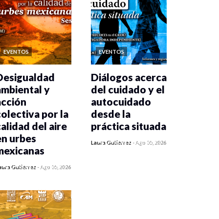
EVENTOS
EVENTOS
Desigualdad
Diálogos acerca
ambiental y
del cuidado y el
acción
autocuidado
colectiva por la
desde la
calidad del aire
práctica situada
en urbes
0 veces compartido
Laura Gutiérrez
-
Ago 05, 2026
mexicanas
412 vistas
0 veces compartido
aura Gutiérrez
-
Ago 05, 2026
415 vistas