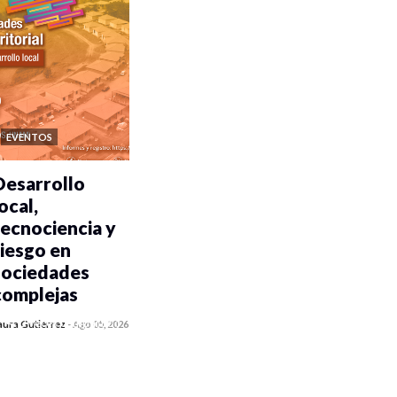
EVENTOS
Desarrollo
ocal,
tecnociencia y
riesgo en
sociedades
complejas
0 veces compartido
aura Gutiérrez
-
Ago 05, 2026
356 vistas