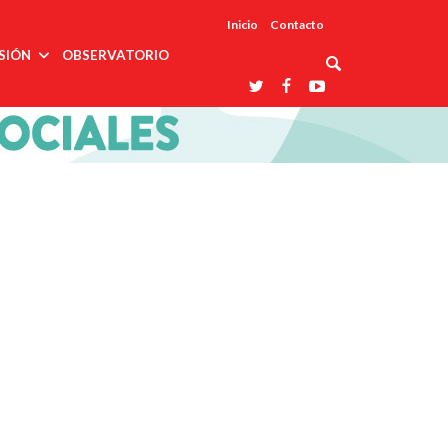
Inicio
Contacto
SIÓN
OBSERVATORIO
Asociaciones
udios
profesionales
onales
Grupos de
Reconoce
arrollo
trabajo
ar
La UDUALC
rcultural
os
A La
Redes
Universidad
cación
temáticas
De México
odología
Laboratorios
tico
En Su 475
as ciencias
Aniversario
nacionales
ales
Entidades
afines
d pública
ajo social
ismo