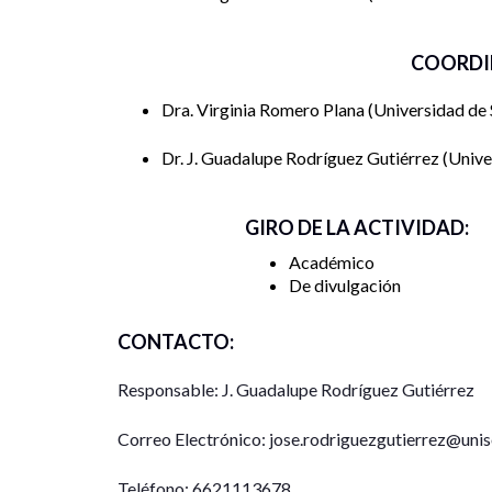
productivos solidarios sin fines de ganancia, cuyo 
COORDI
Lugar del evento: https://maps.app.goo.
Dra. Virginia Romero Plana
Universidad de
Link para inscripciones y recibir constancia
COMECSO: https://forms.gle/99rysrQN
Dr. J. Guadalupe Rodríguez Gutiérrez
Unive
GIRO DE LA ACTIVIDAD:
Académico
De divulgación
CONTACTO:
Responsable: J. Guadalupe Rodríguez Gutiérrez
Correo Electrónico: jose.rodriguezgutierrez@uni
Teléfono: 6621113678