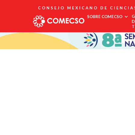
CONSEJO MEXICANO DE CIENCIA
G
SOBRE COMECSO
D
T
Afiliación
Asociados
Directorio
Estatutos
Fundadores
Publicaciones
Comité Editorial
Boletín