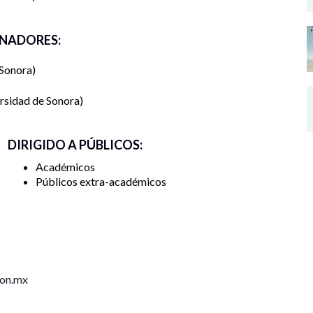
objetivo es el desarrollo humano.
NADORES:
gl/aN8HhafTHeyv3PCM7
 Sonora
K1bFHq248
rsidad de Sonora
DIRIGIDO A PÚBLICOS:
Académicos
Públicos extra-académicos
son.mx