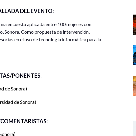
ALLADA DEL EVENTO:
 una encuesta aplicada entre 100 mujeres con
o, Sonora. Como propuesta de intervención,
sorías en el uso de tecnología informática para la
oce la importancia de las emprendedoras, sin
tos “técnicos” como simplificación para el pago de
TAS/PONENTES:
nores y esquemas amigables para pago de
erminan por impactar en la sustentabilidad del
ad de Sonora
derivados de las condiciones socio-organizativas,
rsidad de Sonora
 incluida la contabilidad, emplean métodos
prendedores en la economía informal tendrían como
COMENTARISTAS:
Sin embargo, expondremos que el conjunto de
 Sonora
rciben los micronegocios como espacios