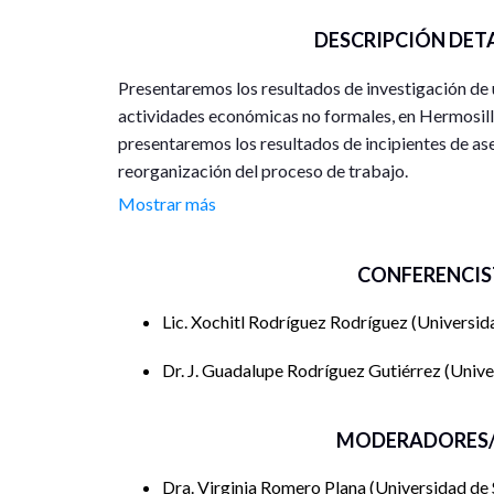
DESCRIPCIÓN DET
Presentaremos los resultados de investigación de
actividades económicas no formales, en Hermosill
presentaremos los resultados de incipientes de ase
reorganización del proceso de trabajo.
Mostrar más
Es cierto que existen políticas públicas que recon
embargo, los apoyos existentes se reducen a aspec
CONFERENCIS
impuestos, menor número de trámites, fondos me
impuestos y cuotas, entre otras acciones, que no t
Lic. Xochitl Rodríguez Rodríguez
Universid
micronegocio; menos aún impactar en los desafíos 
de autogestión o solidarias entre las mujeres.
Dr. J. Guadalupe Rodríguez Gutiérrez
Unive
La economía clásica, las ciencias administrativas,
tradicionales para explicar y exponer que los em
MODERADORES/
futuro el consolidarse como una empresa formal. 
Dra. Virginia Romero Plana
Universidad de
mujeres que hemos encuestado y entrevistado, pe