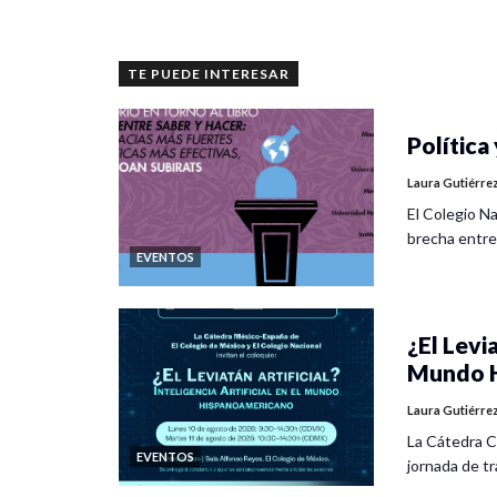
TE PUEDE INTERESAR
Política 
Laura Gutiérre
El Colegio Na
brecha entre
EVENTOS
¿El Levia
Mundo H
Laura Gutiérre
La Cátedra C
EVENTOS
jornada de tra