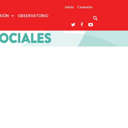
Inicio
Contacto
SIÓN
OBSERVATORIO
Asociaciones
udios
profesionales
onales
Grupos de
Reconoce
arrollo
trabajo
ar
La UDUALC
rcultural
os
A La
Redes
Universidad
cación
temáticas
De México
odología
Laboratorios
tico
En Su 475
as ciencias
Aniversario
nacionales
ales
Entidades
afines
d pública
ajo social
ismo