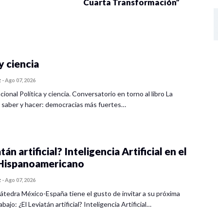
Cuarta Transformación”
y ciencia
z
-
Ago 07, 2026
cional Política y ciencia. Conversatorio en torno al libro La
 saber y hacer: democracias más fuertes…
tán artificial? Inteligencia Artificial en el
ispanoamericano
z
-
Ago 07, 2026
átedra México-España tiene el gusto de invitar a su próxima
bajo: ¿El Leviatán artificial? Inteligencia Artificial…