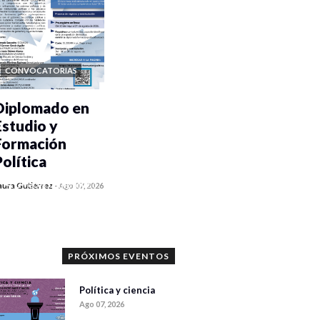
CONVOCATORIAS
Diplomado en
Estudio y
Formación
Política
0 veces compartido
aura Gutiérrez
-
Ago 07, 2026
1158 vistas
PRÓXIMOS EVENTOS
Política y ciencia
Ago 07, 2026