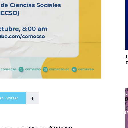
J
c
+
en Twitter