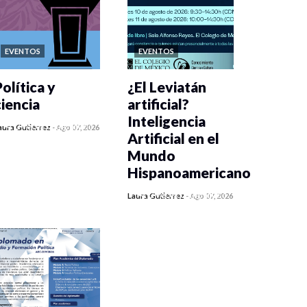
EVENTOS
EVENTOS
olítica y
¿El Leviatán
ciencia
artificial?
Inteligencia
0 veces compartido
aura Gutiérrez
-
Ago 07, 2026
Artificial en el
388 vistas
Mundo
Hispanoamericano
0 veces compartido
Laura Gutiérrez
-
Ago 07, 2026
401 vistas