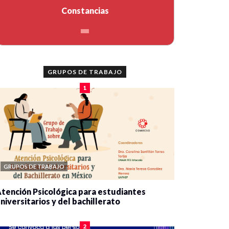
Constancias
GRUPOS DE TRABAJO
1
GRUPOS DE TRABAJO
tención Psicológica para estudiantes
niversitarios y del bachillerato
0 veces compartido
2084 vistas
2