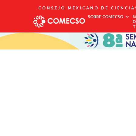
CONSEJO MEXICANO DE CIENCIA
G
SOBRE COMECSO
D
T
Afiliación
Asociados
Directorio
Estatutos
Fundadores
Publicaciones
Comité Editorial
Boletín