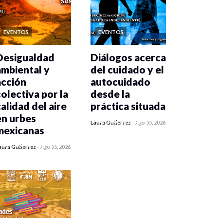
EVENTOS
EVENTOS
Desigualdad
Diálogos acerca
ambiental y
del cuidado y el
acción
autocuidado
colectiva por la
desde la
calidad del aire
práctica situada
en urbes
0 veces compartido
Laura Gutiérrez
-
Ago 05, 2026
mexicanas
87 vistas
0 veces compartido
aura Gutiérrez
-
Ago 05, 2026
90 vistas