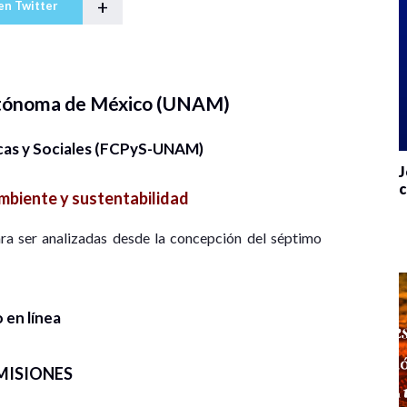
+
en Twitter
utónoma de México (UNAM)
icas y Sociales (FCPyS-UNAM)
J
c
biente y sustentabilidad
ara ser analizadas desde la concepción del séptimo
 en línea
MISIONES