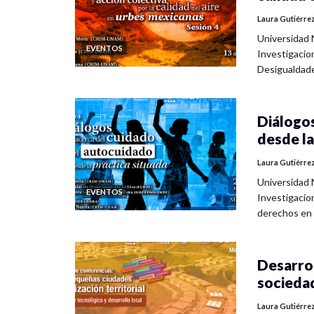
Laura Gutiérre
Universidad 
EVENTOS
Investigacio
Desigualdad
Diálogos
desde la
Laura Gutiérre
Universidad 
EVENTOS
Investigacio
derechos en
Desarrol
socieda
Laura Gutiérre