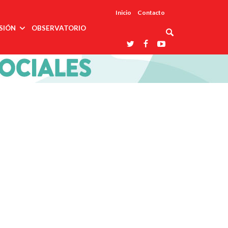
Inicio
Contacto
SIÓN
OBSERVATORIO
Asociaciones
udios
profesionales
onales
Grupos de
Reconoce
arrollo
trabajo
ar
La UDUALC
rcultural
os
A La
Redes
Universidad
cación
temáticas
De México
odología
Laboratorios
tico
En Su 475
as ciencias
Aniversario
nacionales
ales
Entidades
afines
d pública
ajo social
ismo