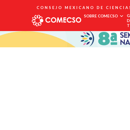
CONSEJO MEXICANO DE CIENCIA
G
SOBRE COMECSO
D
T
Afiliación
Asociados
Directorio
Estatutos
Fundadores
Publicaciones
Comité Editorial
Boletín