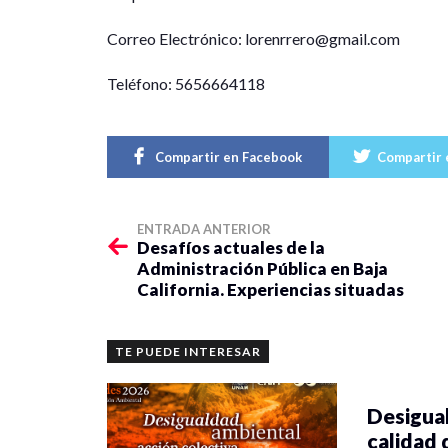
veces quedan expulsadas de la concepción general d
Correo Electrónico: lorenrrero@gmail.com
sociedad misma.
Teléfono: 5656664118
Compartir en Facebook
Compartir 
ENTRADA ANTERIOR
Desafíos actuales de la
Administración Pública en Baja
California. Experiencias situadas
TE PUEDE INTERESAR
Desigual
calidad 