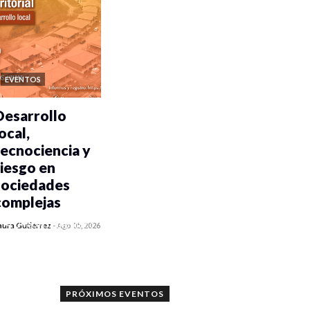
EVENTOS
Desarrollo
ocal,
tecnociencia y
riesgo en
sociedades
complejas
0 veces compartido
aura Gutiérrez
-
Ago 05, 2026
81 vistas
PRÓXIMOS EVENTOS