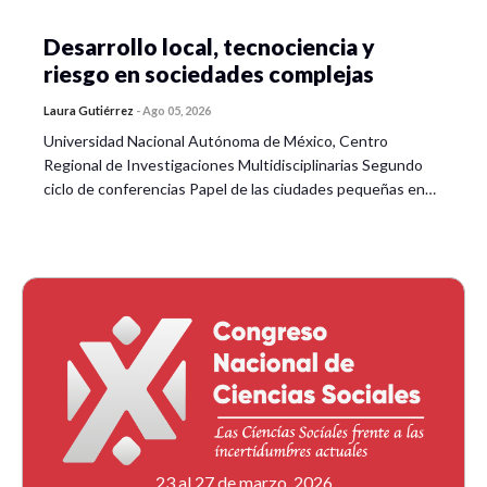
lenguaje.
Desarrollo local, tecnociencia y
CELF-5 pragmática como herramienta
riesgo en sociedades complejas
estandarizada.
Laura Gutiérrez
-
Ago 05, 2026
Observación cualitativa de interacciones.
Universidad Nacional Autónoma de México, Centro
Regional de Investigaciones Multidisciplinarias Segundo
Entrevistas semiestructuradas con padres y
ciclo de conferencias Papel de las ciudades pequeñas en…
cuidadores.
Análisis de muestras de lenguaje espontáneo y
narrativo.
Valoración integrada: triangulación de resultados y
consideraciones éticas.
Relevancia de la evaluación para diseñar
intervenciones basadas en fortalezas y necesidades
individuales.
23 al 27 de marzo, 2026