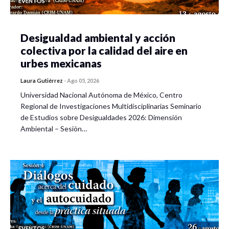
EVENTOS
investigación actual con aplicaciones prácticas,
contribuyendo a la construcción de entornos más inclusivos.
Desigualdad ambiental y acción
colectiva por la calidad del aire en
CONTENIDO DEL CURSO
urbes mexicanas
Laura Gutiérrez
-
Ago 05, 2026
Sesión 1. El perfil pragmático en el Trastorno del
Espectro Autista (TEA)
Universidad Nacional Autónoma de México, Centro
Regional de Investigaciones Multidisciplinarias Seminario
de Estudios sobre Desigualdades 2026: Dimensión
Introducción al desarrollo pragmático del lenguaje y
Ambiental – Sesión…
la cognición social.
Dificultades específicas en la pragmática del TEA:
Actos de habla directos e indirectos.
Comprensión de ironía, dobles sentidos y metáforas.
Tendencia al lenguaje literal.
EVENTOS