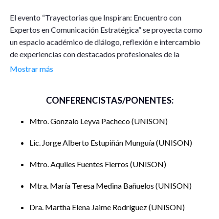
El evento “Trayectorias que Inspiran: Encuentro con
Expertos en Comunicación Estratégica” se proyecta como
un espacio académico de diálogo, reflexión e intercambio
de experiencias con destacados profesionales de la
comunicación estratégica y los estudiantes de la
Mostrar más
Licenciatura en Ciencias de la Comunicación.
CONFERENCISTAS/PONENTES:
El propósito central de este diálogo es inspirar a las y los
estudiantes en formación, particularmente aquellos
Mtro. Gonzalo Leyva Pacheco
UNISON
interesados en la comunicación organizacional, para que
reconozcan la riqueza de las trayectorias profesionales en
Lic. Jorge Alberto Estupiñán Munguía
UNISON
este campo y amplíen sus horizontes de desarrollo
académico y profesional.
Mtro. Aquiles Fuentes Fierros
UNISON
Durante la sesión, los expertos compartirán relatos de su
Mtra. María Teresa Medina Bañuelos
UNISON
recorrido profesional, enfatizando en proyectos de
Dra. Martha Elena Jaime Rodríguez
UNISON
intervención y casos de éxito que han desarrollado en