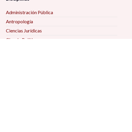
Administración Pública
Antropología
Ciencias Jurídicas
Ciencia Política
Comunicación
Demografía
Economía
Geografía
Historia
Psicología Social
Relaciones Internacionales
Sociología