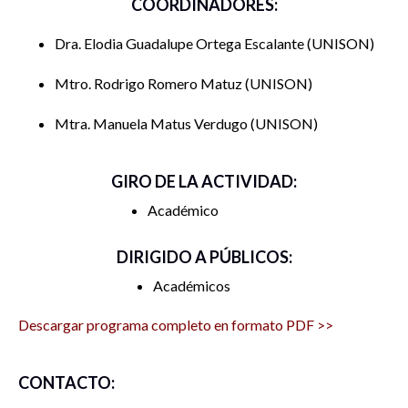
COORDINADORES:
Este evento será una conversación dinámica y cercana,
Dra. Elodia Guadalupe Ortega Escalante
UNISON
donde la experiencia acumulada de los expertos dialogará
con las aspiraciones y preguntas de los estudiantes, creando
Mtro. Rodrigo Romero Matuz
UNISON
un puente entre generaciones de comunicadores. Y, sin duda,
Mtra. Manuela Matus Verdugo
UNISON
ese intercambio significará un reconocimiento mutuo entre
quienes han construido la disciplina y quienes están
formándose para continuar con su legado
GIRO DE LA ACTIVIDAD:
Académico
DIRIGIDO A PÚBLICOS:
Académicos
Descargar programa completo en formato PDF >>
CONTACTO: