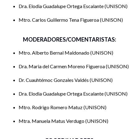
organizaciones de alcance local, estatal, nacional e
Dra. Elodia Guadalupe Ortega Escalante
UNISON
internacional. Se pondrá especial atención en cómo estas
experiencias no solo han impactado a las organizaciones,
Mtro. Carlos Guillermo Tena Figueroa
UNISON
sino también en cómo han dejado huella en la formación de
generaciones de comunicadores y en la consolidación del
MODERADORES/COMENTARISTAS:
Eje Especializante en Comunicación Organizacional de la
Universidad de Sonora.
Mtro. Alberto Bernal Maldonado
UNISON
El evento se estructura en formato de diálogo académico,
Dra. Maria del Carmen Moreno Figueroa
UNISON
guiado por un moderador que conducirá la conversación
con preguntas detonantes orientadas a resaltar aspectos
Dr. Cuauhtémoc Gonzales Valdés
UNISON
clave de la trayectoria de cada invitado.
Dra. Elodia Guadalupe Ortega Escalante
UNISON
De este modo, el encuentro permitirá reconocer y valorar el
legado de los expertos que, con su trabajo, han incidido en el
Mtro. Rodrigo Romero Matuz
UNISON
desarrollo de la comunicación estratégica en México, y que,
Mtra. Manuela Matus Verdugo
UNISON
además, han contribuido de manera significativa en la
formación de muchos de los profesores que actualmente
acompañan a los estudiantes desde las aulas universitarias.