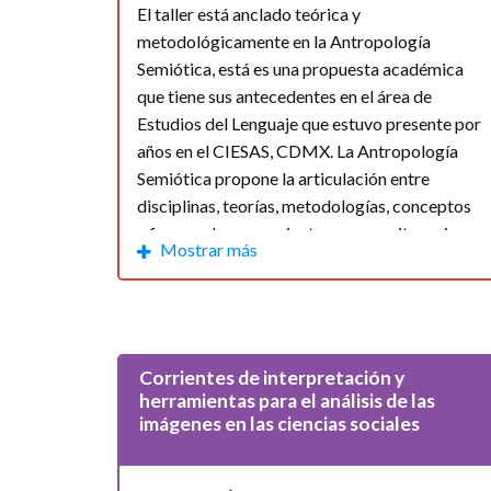
El taller está anclado teórica y
Nivel de estudios:
*
metodológicamente en la Antropología
Semiótica, está es una propuesta académica
que tiene sus antecedentes en el área de
Institución:
Estudios del Lenguaje que estuvo presente por
años en el CIESAS, CDMX. La Antropología
Semiótica propone la articulación entre
Cupón de descuento:
disciplinas, teorías, metodologías, conceptos
y formas de pensamiento que permiten mirar
Mostrar más
a las sociedades como entidades complejas
donde se generan discursos mediante los
Selecciona los talleres a los cuales quieres ins
cuales se expresan, a la ve [...]
Análisis del discurso en corpus multimoda
Módulos:
1. CULTURA, LENGUAJE Y
Corrientes de interpretación y
PODER 2. CORPUS MULTIMODALES 3.
Cartografías participativas: construcción 
herramientas para el análisis de las
ANÁLISIS DEL DISCURSO
imágenes en las ciencias sociales
Corrientes de interpretación y herramientas
Duración del taller:
10 horas.
¿Cómo abordar los movimientos estudiantil