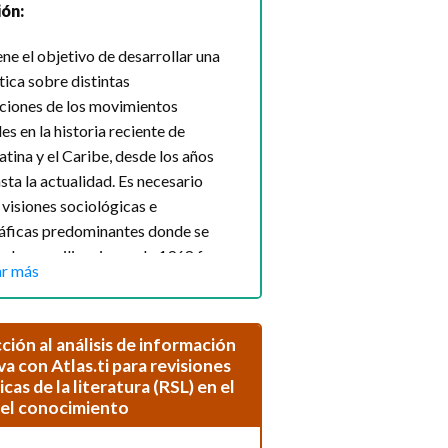
ión:
iene el objetivo de desarrollar una
tica sobre distintas
aciones de los movimientos
es en la historia reciente de
tina y el Caribe, desde los años
sta la actualidad. Es necesario
s visiones sociológicas e
ráficas predominantes donde se
e las movilizaciones de 1968 fungen
r más
nesis de la participación política de
estudiantes. Lo anterior ha generado
ón de una matriz in [...]
ción al análisis de información
va con Atlas.ti para revisiones
:
¿Están vivos los movimientos
cas de la literatura (RSL) en el
les en la actualidad y qué tan
del conocimiento
son los activismos estudiantiles
 desde los años sesenta hasta las experiencias