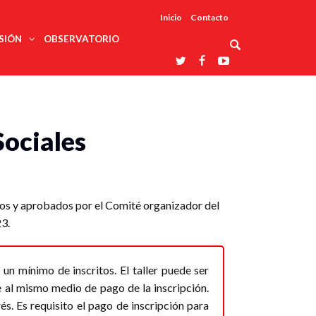
Inicio
Contacto
SIÓN
OBSERVATORIO
Asociaciones
udios
profesionales
onales
Grupos de
Reconoce
Sociales
arrollo
trabajo
ar
La UDUALC
rcultural
os
A La
Redes
Universidad
cación
temáticas
De México
odología
Laboratorios
tico
En Su 475
as ciencias
Aniversario
nacionales
ales
Entidades
ados y aprobados por el Comité organizador del
afines
d pública
3.
ajo social
ismo
 un mínimo de inscritos. El taller puede ser
e al mismo medio de pago de la inscripción.
rés. Es requisito el pago de inscripción para