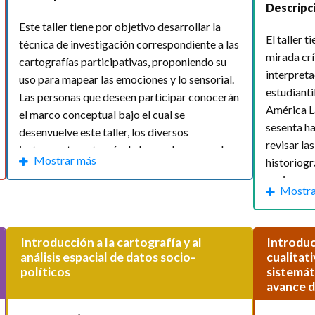
Descripc
Este taller tiene por objetivo desarrollar la
El taller t
técnica de investigación correspondiente a las
mirada crí
cartografías participativas, proponiendo su
interpret
uso para mapear las emociones y lo sensorial.
estudiantil
Las personas que deseen participar conocerán
América La
el marco conceptual bajo el cual se
sesenta ha
desenvuelve este taller, los diversos
revisar la
instrumentos a través de los cuales se puede
Mostrar más
historiog
levantar una cartografía participativa y
sugiere qu
elaborarán una o varias cartografías con las
cribirte:
*
Mostra
como la gé
técnicas aprendidas en el taller.
jóvenes y 
les - $1100
[...]
la repetici
Introducción a la cartografía y al
Introduc
de mapas a través de las emociones y lo sensorial - $990
análisis espacial de datos socio-
cualitati
Módulos:
1. Definiciones conceptuales de las
Módulos
políticos
sistemáti
emociones y lo sensorial 2. Aproximación a las
estudianti
 para el análisis de las imágenes en las ciencias sociales - $1100
avance 
cartografías desde una perspectiva crítica /
novedosos 
es en América Latina y el Caribe? Claves para su estudio y debate
Instrumentos para la elaboración de las