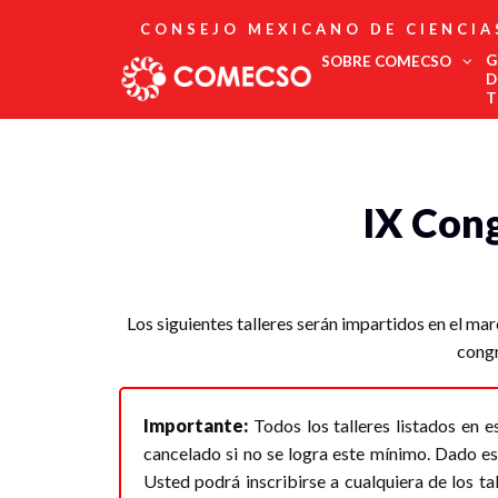
CONSEJO MEXICANO DE CIENCIA
G
SOBRE COMECSO
D
T
Afiliación
Asociados
Directorio
IX Cong
Estatutos
Fundadores
Publicaciones
Comité Editorial
Los siguientes talleres serán impartidos en el m
Boletín
congr
Importante:
Todos los talleres listados en e
cancelado si no se logra este mínimo. Dado es
Usted podrá inscribirse a cualquiera de los tal