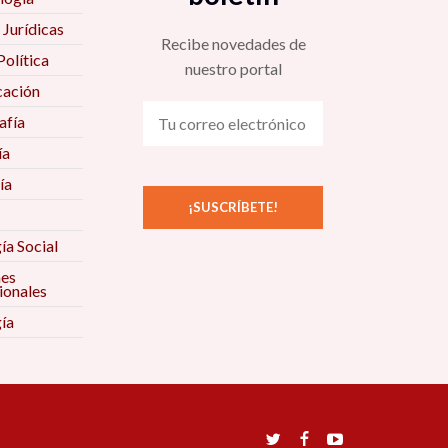
 Jurídicas
la información completa
aquí
.
Recibe novedades de
Política
nuestro portal
ibirte da click
aquí
.
ación
fía
l taller
ía
ía
ía Social
nes
ionales
ía