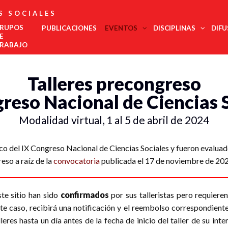
S SOCIALES
RUPOS
PUBLICACIONES
EVENTOS
DISCIPLINAS
DIFU
E
RABAJO
Administración
Talleres precongreso
Est
Noroeste
Pública
regi
Noreste
Antropología
COMECSO
La UNAM
El
Urgente,
reso Nacional de Ciencias 
Des
Felicita Al
Será Sede
COMECSO
Desmont
Ciencias
Centro Occidente
inte
Mtro.
Del
Aprueba La
Fenómen
Jurídicas
Centro Sur
Eduardo
Congreso
Incorporación
Como El
Edu
Modalidad virtual, 1 al 5 de abril de 2024
Ciencia Política
Vega López
De Estudios
Del
Declive
Metropolitana
Met
Latinoamericanos
Instituto De
Democrá
Comunicación
Sur Sureste
Más Grande
Investigación
de l
Demografía
Del Mundo
En
soci
arco del IX Congreso Nacional de Ciencias Sociales y fueron evalu
Innovación
Economía
Salu
Y
eso a raíz de la
convocatoria
publicada el 17 de noviembre de 202
Geografía
Gobernanza
Trab
Historia
Tur
Psicología
ste sitio han sido
confirmados
por sus talleristas pero requieren
Social
Relaciones
te caso, recibirá una notificación y el reembolso correspondient
Internacionales
leres hasta un día antes de la fecha de inicio del taller de su inte
Sociología