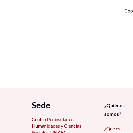
Historia de las imágenes, historia con las
Coor
imágenes III. ¿La cámara, espejo de la
realidad? III. Diversidad de enfoques e
imágenes VI. Consultaría audiovisual y
didáctica
Duración del taller:
10 horas.
Horarios:
Lunes 1 de abril de 4:00 am a 7:00 pm
Miércoles 3 de abril de 4:00 pm a 7:00 pm
Viernes 5 de abril de 4:00 pm a 8:00 pm
Horario de Ciudad de México
Sede
¿Quiénes
somos?
Costo:
$1100 MXN.
Centro Peninsular en
Humanidades y Ciencias
¿Qué es
Número mínimo de inscritos:
6
Sociales, UNAM