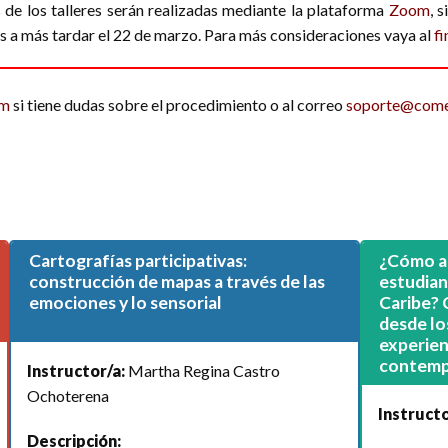
es de los talleres serán realizadas mediante la plataforma
Zoom
, 
s a más tardar el 22 de marzo. Para más consideraciones vaya al
fi
om
si tiene dudas sobre el procedimiento o al correo
soporte@com
Cartografías participativas:
¿Cómo a
construcción de mapas a través de las
estudian
emociones y lo sensorial
Caribe? 
desde lo
experien
contemp
Instructor/a:
Martha Regina Castro
Ochoterena
Instructo
Descripción: