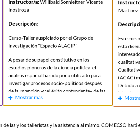
contempo
Instructor/a:
Willibald Sonnleitner, Vicente
Instructo
cartografías participativas 3. Taller:
Inostroza
Martínez
Duración 
elaboración de una cartografía participativa
 espacial de datos socio-políticos - $880
emocional y/o sensorial
Descripción:
Descripc
Horarios
litativa con Atlas.ti para revisiones sistemáticas de la literatura 
Duración del taller:
9 horas.
Curso-Taller auspiciado por el Grupo de
Este curso
Lunes 1 de
Investigación “Espacio ALACIP”
está diseñ
Martes 2 
Horarios:
interesado
Miércoles 
A pesar de su papel constitutivo en los
cualitativ
Se llevara a cabo los días:
estudios pioneros de la ciencia política, el
Cualitati
Horario d
análisis espacial ha sido poco utilizado para
(ACAC) med
investigar procesos socio-políticos después
3 de abril (Miércoles)
Debido a q
Costo:
$
4 de abril (Jueves)
de la invención –y el éxito contundente– de las
introducto
5 de abril (Viernes)
Mostrar más
Mostra
encuestas científicas de opinión pública. Más
artículo e
Número m
recientemente, sin embargo, los avances en
relacionad
En un horario de: 4:00 pm a 7:00 pm
econometría espacial se han acompañado del
Consulta 
literatura
desarrollo de herramientas de cartografía [...]
orientado 
ión de las y los talleristas y la asistencia al mismo. COMECSO hará 
Hora de Ciudad de México
Para inscr
Módulos:
Presentación de conceptos y
Módulos