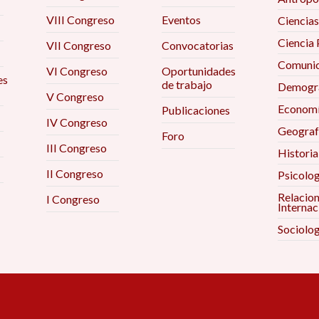
Para inscribirte da click
aquí
.
VIII Congreso
Eventos
Ciencias
Consulta 
Ciencia 
VII Congreso
Convocatorias
Acceder al taller
Para inscr
Comunic
VI Congreso
Oportunidades
es
de trabajo
Demogra
Acceder a
V Congreso
Econom
Publicaciones
IV Congreso
Geograf
Foro
III Congreso
Historia
II Congreso
Psicolog
Relacio
I Congreso
Internac
Sociolog