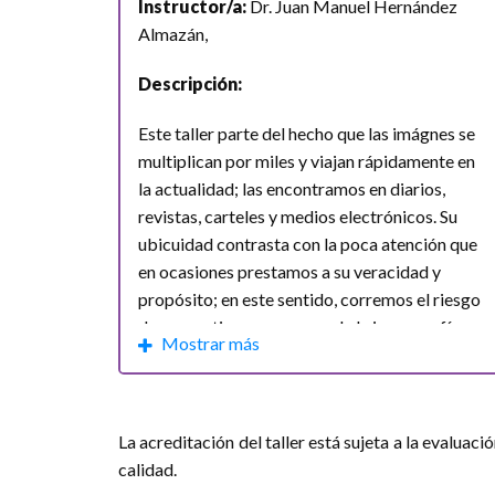
Instructor/a:
Dr. Juan Manuel Hernández
feministas contemporáneas - $1100
Horarios:
Almazán,
Introducción a la cartografía y al análisis
Lunes 1 de abril de 4:00 pm a 7:00 pm
Descripción:
Martes 2 de abril de 4:00 pm a 7:00 pm
Introducción al análisis de información cua
Miércoles 3 de abril de 4:00 pm a 8:00 pm
Este taller parte del hecho que las imágnes se
multiplican por miles y viajan rápidamente en
Campos requeridos *
Horario de Ciudad de México
la actualidad; las encontramos en diarios,
revistas, carteles y medios electrónicos. Su
INSCRIBIRSE
Costo:
$1100 MXN.
ubicuidad contrasta con la poca atención que
en ocasiones prestamos a su veracidad y
Número mínimo de inscritos:
6
propósito; en este sentido, corremos el riesgo
de convertirnos en presas de la iconografía
Consulta la información completa
aquí
.
Mostrar más
generada para legitimar consumo, mitos o
Para inscribirte da click
aquí
.
modas.
Acceder al taller
Por otra parte y a pesar qu [...]
La acreditación del taller está sujeta a la evaluac
calidad.
Módulos:
I. Definiciones y competencias II.