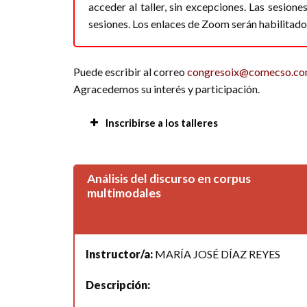
acceder al taller, sin excepciones. Las sesion
sesiones. Los enlaces de Zoom serán habilitado
Puede escribir al correo
congresoix@comecso.c
Agracedemos su interés y participación.
Inscribirse a los talleres
Nombre completo:
*
Análisis del discurso en corpus
multimodales
Correo Electrónico:
*
Instructor/a:
MARÍA JOSÉ DÍAZ REYES
Estado/País:
*
Descripción: