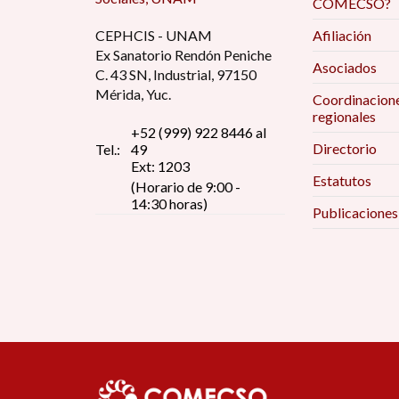
COMECSO?
Consulta la información completa
aquí
.
CEPHCIS - UNAM
Afiliación
Ex Sanatorio Rendón Peniche
Para inscribirte da click
aquí
.
Asociados
C. 43 SN, Industrial, 97150
Mérida, Yuc.
Coordinacion
Acceder al taller
regionales
+52 (999) 922 8446 al
Directorio
Tel.:
49
Ext: 1203
Estatutos
(Horario de 9:00 -
14:30 horas)
Publicaciones