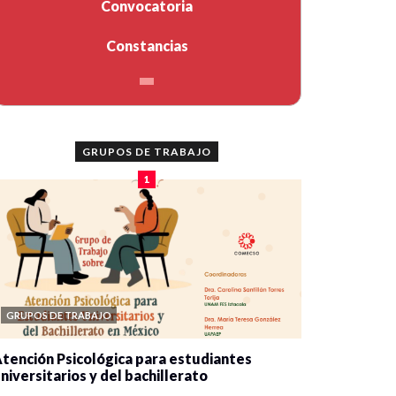
Convocatoria
Constancias
GRUPOS DE TRABAJO
1
GRUPOS DE TRABAJO
tención Psicológica para estudiantes
niversitarios y del bachillerato
0 veces compartido
2084 vistas