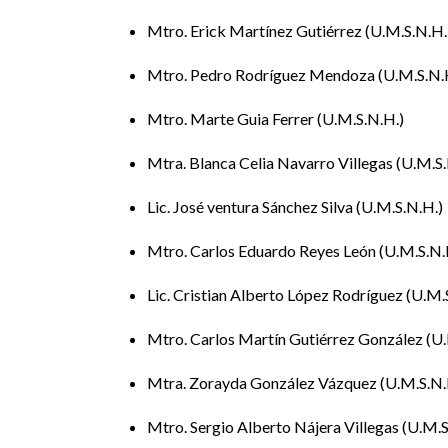
la exposición de ponencias que reflejen los retos 
Mtro. Erick Martínez Gutiérrez
U.M.S.N.H.
Mtro. Pedro Rodríguez Mendoza
U.M.S.N.
Mtro. Marte Guia Ferrer
U.M.S.N.H.
Mtra. Blanca Celia Navarro Villegas
U.M.S.
Lic. José ventura Sánchez Silva
U.M.S.N.H.
Mtro. Carlos Eduardo Reyes León
U.M.S.N.
Lic. Cristian Alberto López Rodríguez
U.M.
Mtro. Carlos Martín Gutiérrez González
U.
Mtra. Zorayda González Vázquez
U.M.S.N.
Mtro. Sergio Alberto Nájera Villegas
U.M.S