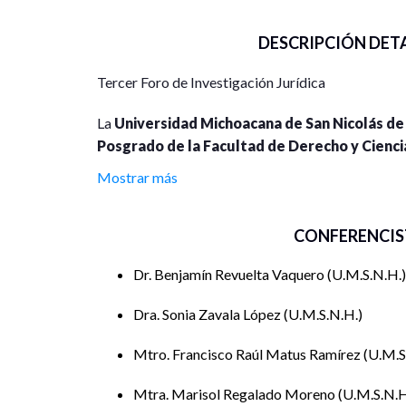
DESCRIPCIÓN DET
Tercer Foro de Investigación Jurídica
La
Universidad Michoacana de San Nicolás de
Posgrado de la Facultad de Derecho y Cienci
“Transformaciones Jurídicas y Sociales en el Siglo 
Mostrar más
Democráticas en el Siglo XXI”
, convoca a la comun
Tercer Foro de Investigación Jurídica
, que se 
CONFERENCIS
modalidad
virtual
, con transmisión en vivo por la
Dr. Benjamín Revuelta Vaquero
U.M.S.N.H.
Este foro tiene como propósito
difundir avances
fomentar el diálogo crítico y reflexivo, y visibiliza
Dra. Sonia Zavala López
U.M.S.N.H.
Objetivo:
Mtro. Francisco Raúl Matus Ramírez
U.M.S
Propiciar un espacio de análisis y discusión acadé
Mtra. Marisol Regalado Moreno
U.M.S.N.H
contemporáneas, fortaleciendo el vínculo entre
de