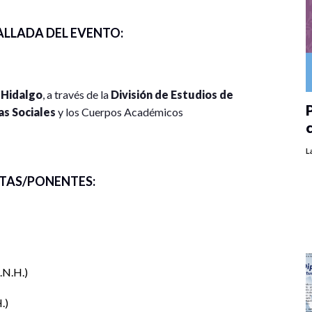
ALLADA DEL EVENTO:
 Hidalgo
, a través de la
División de Estudios de
P
as Sociales
y los Cuerpos Académicos
XXI”
y
“Derecho Colaborativo y Sociedades
idad académica, estudiantes y público en general al
L
celebrará el
lunes 13 de octubre de 2025
en
TAS/PONENTES:
s redes sociales del Posgrado.
 de investigación en distintas áreas jurídicas
,
r el impacto social del derecho en la actualidad.
.N.H.
mica sobre investigaciones jurídicas
.
recho, sociedad y políticas públicas
, a través de