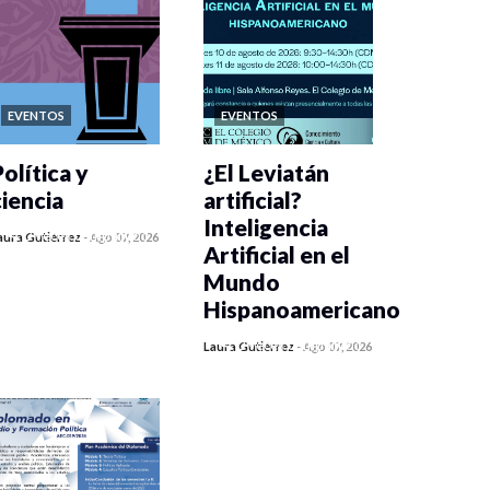
EVENTOS
EVENTOS
olítica y
¿El Leviatán
ciencia
artificial?
Inteligencia
0 veces compartido
aura Gutiérrez
-
Ago 07, 2026
Artificial en el
203 vistas
Mundo
Hispanoamericano
0 veces compartido
Laura Gutiérrez
-
Ago 07, 2026
227 vistas