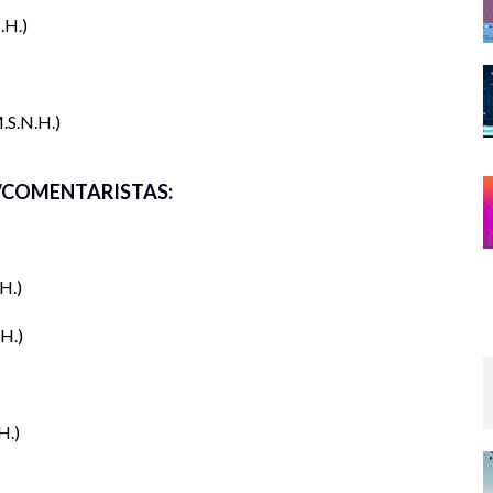
.H.
.S.N.H.
COMENTARISTAS:
H.
.H.
H.