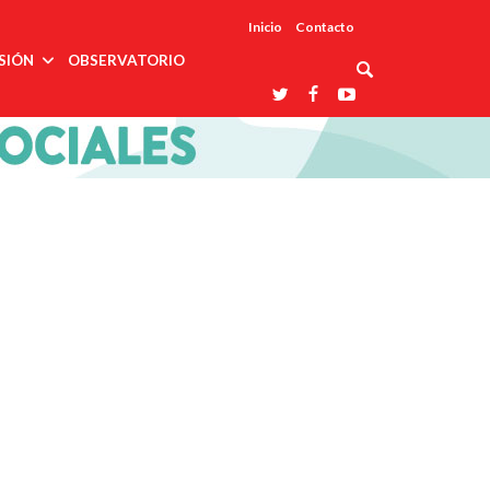
Inicio
Contacto
SIÓN
OBSERVATORIO
Asociaciones
udios
profesionales
onales
Grupos de
Reconoce
arrollo
trabajo
ar
La UDUALC
rcultural
os
A La
Redes
Universidad
cación
temáticas
De México
odología
Laboratorios
tico
En Su 475
as ciencias
Aniversario
nacionales
ales
Entidades
afines
d pública
ajo social
ismo