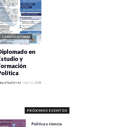
CONVOCATORIAS
Diplomado en
Estudio y
Formación
Política
0 veces compartido
aura Gutiérrez
-
Ago 07, 2026
991 vistas
PRÓXIMOS EVENTOS
Política y ciencia