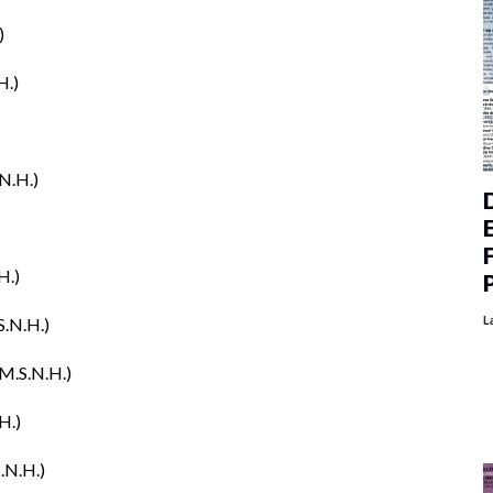
y transformaciones del ámbito jurídico.
H.
N.H.
H.
L
S.N.H.
M.S.N.H.
H.
.N.H.