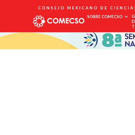
CONSEJO MEXICANO DE CIENCIA
G
SOBRE COMECSO
D
T
Afiliación
Asociados
Directorio
Estatutos
Fundadores
Publicaciones
Comité Editorial
Boletín