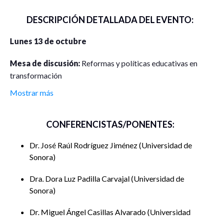
DESCRIPCIÓN DETALLADA DEL EVENTO:
Lunes 13 de octubre
Mesa de discusión:
Reformas y políticas educativas en
transformación
Mostrar más
Horario:
10:00 a 13:00 horas UTC -7
Moderadora:
Ma Guadalupe González Lizárraga
CONFERENCISTAS/PONENTES:
(
Secretaría de Educación y Cultura de Sonora
)
Dr. José Raúl Rodríguez Jiménez
Universidad de
Retos y realidades del profesorado de
Sonora
asignatura en el contexto educativo actual
Dra. Dora Luz Padilla Carvajal
Universidad de
José Raúl Rodríguez Jiménez y Dora Luz Padilla
Sonora
Carvajal,
Universidad de Sonora
Dr. Miguel Ángel Casillas Alvarado
Universidad