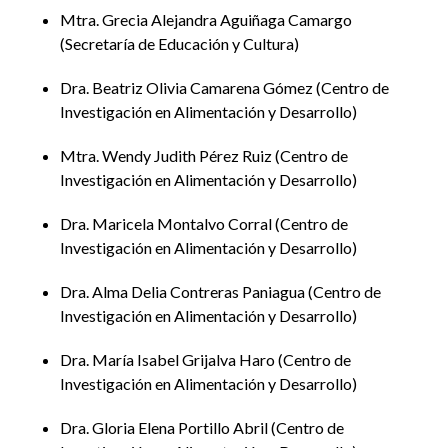
Incluir para transformar: estrategias para
Mtra. Grecia Alejandra Aguiñaga Camargo
estudiantes en situación de vulnerabilidad
Secretaría de Educación y Cultura
Blanca Aurelia Valenzuela, Reyna de los Ángeles
Dra. Beatriz Olivia Camarena Gómez
Centro de
Campa Álvarez, Manuela Guillén Lúgigo y Danetzy
Investigación en Alimentación y Desarrollo
Abdala Duarte,
Colegio de Estudios Científicos y
Mtra. Wendy Judith Pérez Ruiz
Centro de
Tecnológicos
y
Universidad de Sonora
Investigación en Alimentación y Desarrollo
Acceso y permanencia de las mujeres en la
Dra. Maricela Montalvo Corral
Centro de
escuela: políticas y estrategias institucionales
Investigación en Alimentación y Desarrollo
Daniel Fernando Chávez Ponce, Madelyn Arais
Dra. Alma Delia Contreras Paniagua
Centro de
Flores Heredia y María Fernanda Núñez Salazar,
Investigación en Alimentación y Desarrollo
Universidad Kino
Dra. María Isabel Grijalva Haro
Centro de
Proceso de inclusión educativa de estudiantes
Investigación en Alimentación y Desarrollo
con discapacidad en COBACH Sonora
Dra. Gloria Elena Portillo Abril
Centro de
Maribel Pallanez Murrieta,
Universidad Estatal de