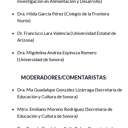
Investigación en Alimentación y Desarrollo
Sonora
Dra. Hilda García Pérez
Colegio de la Frontera
Mesa de discusión:
Educación inclusiva y acceso al
Norte
aprendizaje (bloque 2)
Dr. Francisco Lara Valencia
Universidad Estatal de
Horario:
17:00 a 19:00 horas UTC -7
Arizona
Moderadora:
Yarazeth Chávez Ramírez (
Universidad de
Dra. Migdelina Andrea Espinoza Romero
Sonora
)
Universidad de Sonora
El camino hacia la inclusión de la discapacidad en
el bachillerato sonorense
MODERADORES/COMENTARISTAS:
Ma Guadalupe González Lizárraga, Brenda
Dra. Ma Guadalupe González Lizárraga
Secretaría de
Guadalupe Colín Palma y Migdelina Andrea
Educación y Cultura de Sonora
Espinoza Romero,
Secretaría de Educación y Cultura
Mtro. Emiliano Moreno Rodríguez
Secretaría de
Combatir la violencia de género en secundarias:
Educación y Cultura de Sonora
el rol de la comunidad educativa