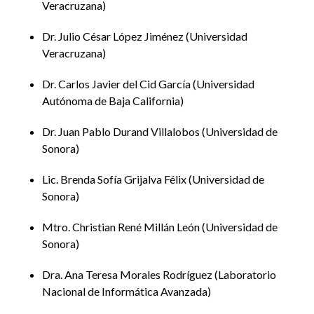
Innovar para el futuro: hacia la Educación 5.0
Veracruzana
Miguel Ángel Casillas Alvarado y Julio César López
Dr. Julio César López Jiménez
Universidad
Jiménez,
Universidad Veracruzana
Veracruzana
Políticas educativas, profesión académica y
Dr. Carlos Javier del Cid García
Universidad
resignificación del docente de escuelas
Autónoma de Baja California
normales en México
Dr. Juan Pablo Durand Villalobos
Universidad de
Carlos Javier del Cid García,
Universidad Autónoma
Sonora
de Baja California
Lic. Brenda Sofía Grijalva Félix
Universidad de
La educación superior sonorense ante el
Sonora
PROEES: análisis del plan 2024-2027
Mtro. Christian René Millán León
Universidad de
Juan Pablo Durand Villalobos,
Universidad de
Sonora
Sonora
Dra. Ana Teresa Morales Rodríguez
Laboratorio
Trazando el camino educativo: la relevancia de
Nacional de Informática Avanzada
las trayectorias estudiantiles para las políticas