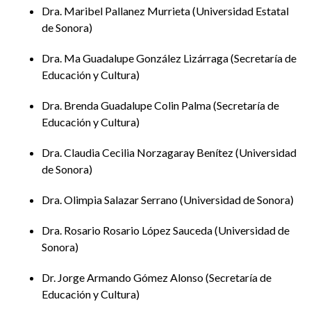
Arreola,
Secretaría de Educación y Cultura
Dra. Maribel Pallanez Murrieta
Universidad Estatal
de Sonora
Miércoles 15 de octubre
Dra. Ma Guadalupe González Lizárraga
Secretaría de
Educación y Cultura
Mesa de discusión:
Educación inclusiva y acceso al
aprendizaje (bloque 1)
Dra. Brenda Guadalupe Colin Palma
Secretaría de
Educación y Cultura
Horario:
10:00 a 13:00 horas UTC -7
Dra. Claudia Cecilia Norzagaray Benítez
Universidad
Moderadora:
Brenda Guadalupe Colin Palma (
Secretaría
de Sonora
de Educación y Cultura de Sonora
)
Dra. Olimpia Salazar Serrano
Universidad de Sonora
Proceso de inclusión educativa de estudiantes
con discapacidad en COBACH Sonora
Dra. Rosario Rosario López Sauceda
Universidad de
Sonora
Beatriz María Valenzuela García, Diana Fernanda
Jiménez Salcido, María Idalia Moroyoqui Félix y
Dr. Jorge Armando Gómez Alonso
Secretaría de
Jesús Leonel Sandoval Solís,
Colegio de Bachilleres
Educación y Cultura