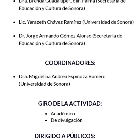
Dra. Brenda Guadalupe Colín Palma
Secretaría de
Claudia Cecilia Norzagaray Benitez, Olimpia Salazar
Educación y Cultura de Sonora
Serrano, Rosario López Sauceda,
Universidad de
Sonora
Lic. Yarazeth Chávez Ramírez
Universidad de Sonora
Codiseño curricular en la NEM para lenguas
Dr. Jorge Armando Gómez Alonso
Secretaría de
indígenas: el caso de la educación básica
Educación y Cultura de Sonora
sonorense
Jorge Armando Gómez Alonso y Grecia Alejandra
COORDINADORES:
Aguiñaga Camargo,
Secretaría de Educación y
Dra. Migdelina Andrea Espinoza Romero
Cultura
Universidad de Sonora
Jueves 16 de octubre
GIRO DE LA ACTIVIDAD:
Académico
Mesa de discusión:
Educación para el futuro: hacia
De divulgación
modelos innovadores y sostenibles
DIRIGIDO A PÚBLICOS:
Horario:
10:00 a 13:00 horas UTC -7