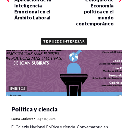
Inteligencia
Economía
Implementación de un modelo innovador:
Emocional en el
política en el
nuevas estrategias educativas en nutrición
Ámbito Laboral
mundo
escolar
contemporáneo
Hilda García Pérez y Francisco Lara Valencia,
Colegio de la Frontera Norte
y
Universidad Estatal
TE PUEDE INTERESAR
de Arizona
La NEM y el medio ambiente: la ruta desde la
capacitación docente
Migdelina Andrea Espinoza Romero y Wendy Judith
Pérez Ruiz,
Universidad de Sonora
y
Centro de
EVENTOS
Investigación en Alimentación y Desarrollo
Política y ciencia
Laura Gutiérrez
-
Ago 07, 2026
El Colegio Nacional Política y ciencia. Conversatorio en