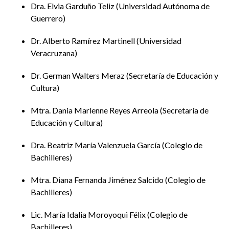
públicas
Dra. Elvia Garduño Teliz
Universidad Autónoma de
Guerrero
Brenda Sofía Grijalva Félix y Christian René Millán
León,
Universidad de Sonora
Dr. Alberto Ramírez Martinell
Universidad
Veracruzana
Martes 14 de octubre
Dr. German Walters Meraz
Secretaría de Educación y
Mesa de discusión:
Transformaciones de las prácticas en
Cultura
el aula
Mtra. Dania Marlenne Reyes Arreola
Secretaría de
Horario:
10:00 a 13:00 horas UTC -7
Educación y Cultura
Moderador:
Emiliano Moreno Rodríguez (
Secretaría de
Dra. Beatriz María Valenzuela García
Colegio de
Educación y Cultura de Sonora
)
Bachilleres
Desafíos docentes ante la brecha digital:
Mtra. Diana Fernanda Jiménez Salcido
Colegio de
promoviendo la ciudadanía digital crítica en la
Bachilleres
era de la IA
Lic. María Idalia Moroyoqui Félix
Colegio de
Ana Teresa Morales Rodríguez,
Laboratorio
Bachilleres