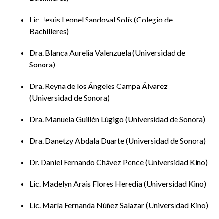
Nacional de Informática Avanzada
Lic. Jesús Leonel Sandoval Solís
Colegio de
Radiografía de la ciudadanía digital en el
Bachilleres
bachillerato: fundamentos para una nueva
Dra. Blanca Aurelia Valenzuela
Universidad de
política educativa
Sonora
Elvia Garduño Teliz,
Universidad Autónoma de
Dra. Reyna de los Ángeles Campa Álvarez
Guerrero
Universidad de Sonora
La huella digital de los estudiantes de
Dra. Manuela Guillén Lúgigo
Universidad de Sonora
bachillerato a distancia
Dra. Danetzy Abdala Duarte
Universidad de Sonora
Alberto Ramírez Martinell,
Universidad
Veracruzana
Dr. Daniel Fernando Chávez Ponce
Universidad Kino
La influencia del liderazgo escolar en la
Lic. Madelyn Arais Flores Heredia
Universidad Kino
aplicación de políticas educativas
Lic. María Fernanda Núñez Salazar
Universidad Kino
German Walters Meraz y Dania Marlenne Reyes