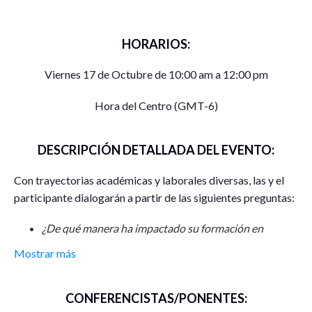
HORARIOS:
Viernes 17 de Octubre de 10:00 am a 12:00 pm
Hora del Centro (GMT-6)
DESCRIPCIÓN DETALLADA DEL EVENTO:
Con trayectorias académicas y laborales diversas, las y el
participante dialogarán a partir de las siguientes preguntas:
¿De qué manera ha impactado su formación en
antropología histórica en tu actividad profesional y/o
Mostrar más
experiencia de posgrado?
¿Cuáles son los principales desafíos de lxs
CONFERENCISTAS/PONENTES:
antropológxs históricos, en el panorama de las