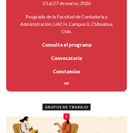
23 al 27 de marzo, 2026
Posgrado de la Facultad de Contaduría y
Administración, UACH, Campus II, Chihuahua,
Chih.
Consulta el programa
Convocatoria
Constancias
GRUPOS DE TRABAJO
1