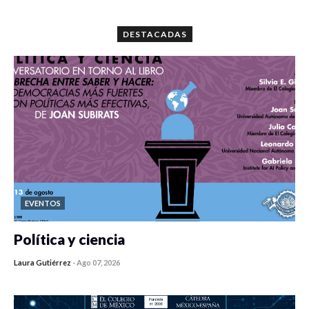
0 veces compartido
5664 vistas
DESTACADAS
EVENTOS
Política y ciencia
Laura Gutiérrez
-
Ago 07, 2026
0 veces compartido
104 vistas