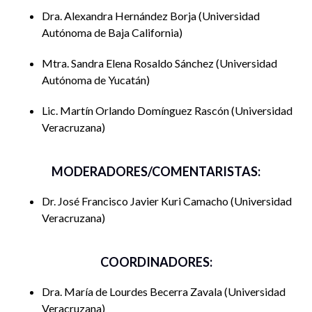
Ciencias Sociales -Historia, Sociología, Gestión
Dra. Alexandra Hernández Borja
Universidad
Cultural, etc—en México hoy en día?
Autónoma de Baja California
¿Qué mensaje deseas compartir para profesores y
Mtra. Sandra Elena Rosaldo Sánchez
Universidad
futuros antropólogxs egresados de la licenciatura?
Autónoma de Yucatán
Lic. Martín Orlando Domínguez Rascón
Universidad
Veracruzana
MODERADORES/COMENTARISTAS:
Dr. José Francisco Javier Kuri Camacho
Universidad
Veracruzana
COORDINADORES:
Dra. María de Lourdes Becerra Zavala
Universidad
Veracruzana