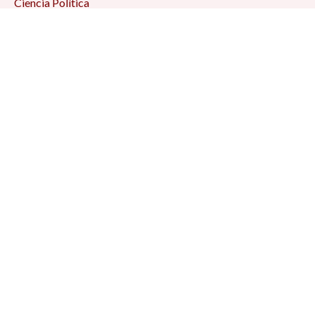
Ciencia Política
Comunicación
Demografía
Economía
Geografía
Historia
Psicología Social
Relaciones Internacionales
Sociología
Suscríbete a
nuestro