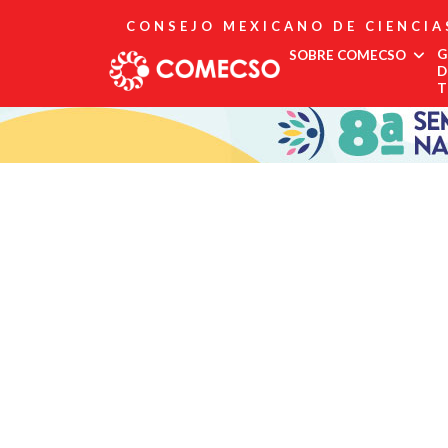
CONSEJO MEXICANO DE CIENCIA
G
SOBRE COMECSO
D
T
Afiliación
Asociados
Directorio
Estatutos
Fundadores
Publicaciones
Comité Editorial
Boletín