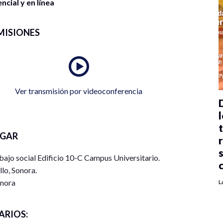
cial y en línea
MISIONES
Ver transmisión por videoconferencia
l
UGAR
jo social Edificio 10-C Campus Universitario.
lo, Sonora.
nora
L
ARIOS: