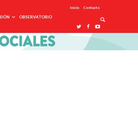
Inicio
Contacto
SIÓN
OBSERVATORIO
Asociaciones
udios
profesionales
onales
Grupos de
Reconoce
arrollo
trabajo
ar
La UDUALC
rcultural
os
A La
Redes
Universidad
cación
temáticas
De México
odología
Laboratorios
tico
En Su 475
as ciencias
Aniversario
nacionales
ales
Entidades
afines
d pública
ajo social
ismo