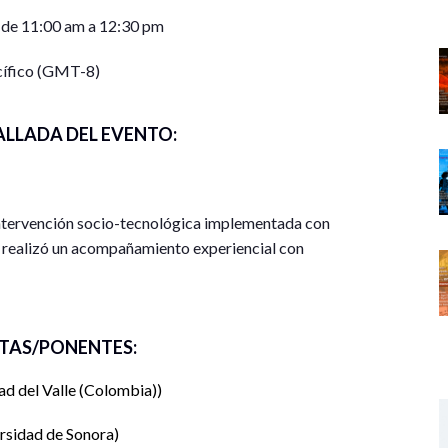
 de 11:00 am a 12:30 pm
cífico (GMT-8)
ALLADA DEL EVENTO:
 intervención socio-tecnológica implementada con
 realizó un acompañamiento experiencial con
tor informal de Hermosillo. El proceso incluyó
s que se enseñó el uso de funciones clave de
 listas de difusión, mensajes automatizados y
TAS/PONENTES:
nta en la línea de Sociología del Trabajo, con
 como principales técnicas de recolección de
ad del Valle (Colombia)
rsidad de Sonora