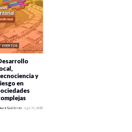
EVENTOS
Desarrollo
ocal,
tecnociencia y
riesgo en
sociedades
complejas
0 veces compartido
aura Gutiérrez
-
Ago 05, 2026
273 vistas