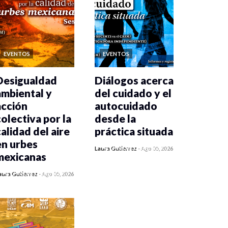
EVENTOS
EVENTOS
Desigualdad
Diálogos acerca
ambiental y
del cuidado y el
acción
autocuidado
colectiva por la
desde la
calidad del aire
práctica situada
en urbes
0 veces compartido
Laura Gutiérrez
-
Ago 05, 2026
mexicanas
284 vistas
0 veces compartido
aura Gutiérrez
-
Ago 05, 2026
293 vistas