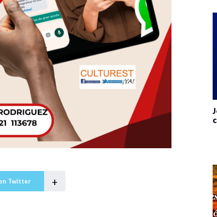
J
c
+
en Twitter