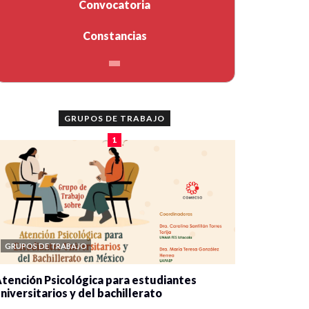
Convocatoria
Constancias
GRUPOS DE TRABAJO
1
GRUPOS DE TRABAJO
tención Psicológica para estudiantes
niversitarios y del bachillerato
0 veces compartido
2077 vistas