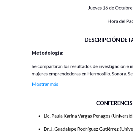
Jueves 16 de Octubre
Hora del Pa
DESCRIPCIÓN DET
Metodología:
Se compartirán los resultados de investigación e
mujeres emprendedoras en Hermosillo, Sonora. Se
enfoque cualitativo en ocho emprendedoras del sec
Mostrar más
sesiones presenciales y virtuales (por Zoom), en la
WhatsApp Business como la creación de catálogos,
CONFERENCIS
etiquetado de clientes. La investigación se fundame
observación participativa y registro de bitácoras
Lic. Paula Karina Vargas Penagos
Universid
información.
Dr. J. Guadalupe Rodríguez Gutiérrez
Unive
Conclusiones: