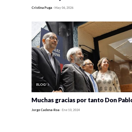
Cristina Puga
-
May 06, 2026
0 veces compartido
1253 vistas
BLOG
Muchas gracias por tanto Don Pabl
Jorge Cadena-Roa
-
Ene 10, 2024
0 veces compartido
22092 vistas