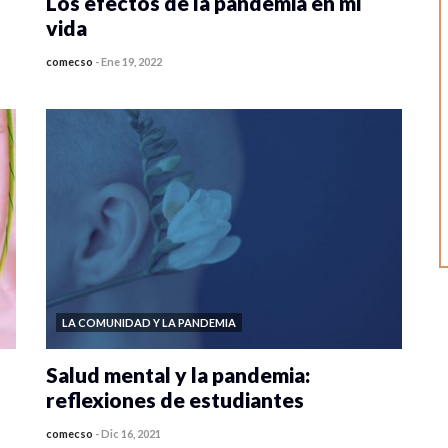
Los efectos de la pandemia en mi
vida
comecso
-
Ene 19, 2022
0 veces compartido
4253 vistas
LA COMUNIDAD Y LA PANDEMIA
Salud mental y la pandemia:
reflexiones de estudiantes
comecso
-
Dic 16, 2021