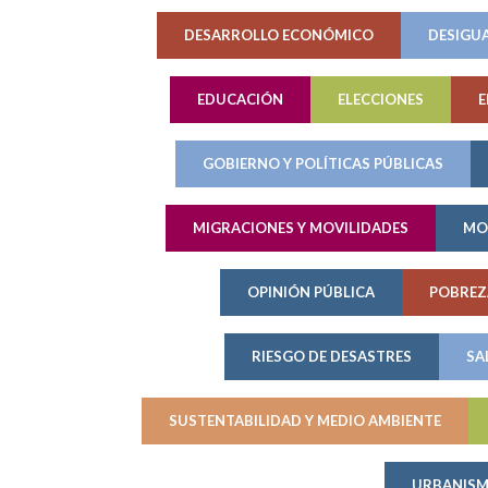
DESARROLLO ECONÓMICO
DESIGU
EDUCACIÓN
ELECCIONES
E
GOBIERNO Y POLÍTICAS PÚBLICAS
MIGRACIONES Y MOVILIDADES
MO
OPINIÓN PÚBLICA
POBREZ
RIESGO DE DESASTRES
SA
SUSTENTABILIDAD Y MEDIO AMBIENTE
URBANIS