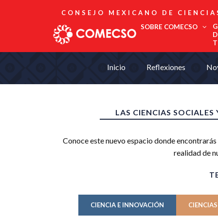
CONSEJO MEXICANO DE CIENCIA
G
SOBRE COMECSO
D
T
Afiliación
Inicio
Reflexiones
No
Asociados
Directorio
Estatutos
Fundadores
LAS CIENCIAS SOCIALE
Publicaciones
Comité Editorial
Conoce este nuevo espacio donde encontrarás p
Boletín
realidad de n
T
CIENCIA E INNOVACIÓN
CIENCIAS