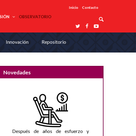
Inicio
Contacto
SIÓN
OBSERVATORIO
Asociaciones
Innovación
Repositorio
udios
profesionales
onales
Grupos de
Reconoce
arrollo
trabajo
ar
La UDUALC
rcultural
os
A La
Redes
Universidad
cación
temáticas
De México
Novedades
odología
Laboratorios
tico
En Su 475
as ciencias
Aniversario
nacionales
ales
Entidades
afines
d pública
ajo social
ismo
Después de años de esfuerzo y