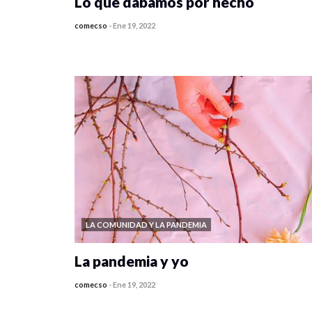
Lo que dábamos por hecho
comecso
-
Ene 19, 2022
0 veces compartido
3091 vistas
LA COMUNIDAD Y LA PANDEMIA
La pandemia y yo
comecso
-
Ene 19, 2022
0 veces compartido
2974 vistas