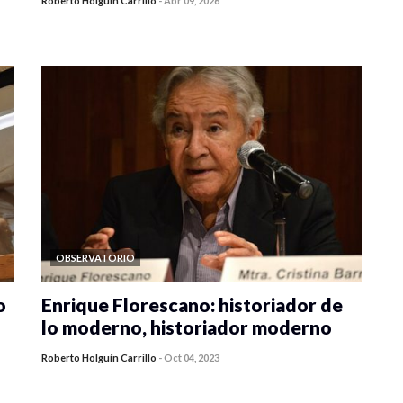
Roberto Holguín Carrillo
-
Abr 09, 2026
0 veces compartido
1753 vistas
OBSERVATORIO
o
Enrique Florescano: historiador de
lo moderno, historiador moderno
Roberto Holguín Carrillo
-
Oct 04, 2023
0 veces compartido
6344 vistas