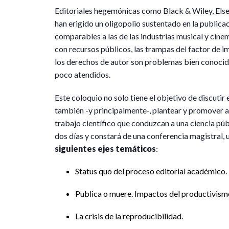
Editoriales hegemónicas como Black & Wiley, Elsevi
han erigido un oligopolio sustentado en la publicac
comparables a las de las industrias musical y cine
con recursos públicos, las trampas del factor de imp
los derechos de autor son problemas bien conocido
poco atendidos.
Este coloquio no solo tiene el objetivo de discutir
también -y principalmente-, plantear y promover al
trabajo científico que conduzcan a una ciencia públ
dos días y constará de una conferencia magistral,
siguientes ejes temáticos
:
Status quo del proceso editorial académico.
Publica o muere. Impactos del productivismo 
La crisis de la reproducibilidad.