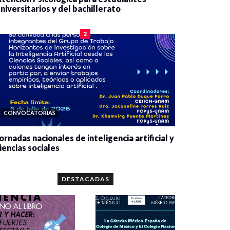
niversitarios y del bachillerato
0 veces compartido
2084 vistas
2
CONVOCATORIAS
ornadas nacionales de inteligencia artificial y
iencias sociales
0 veces compartido
5667 vistas
DESTACADAS