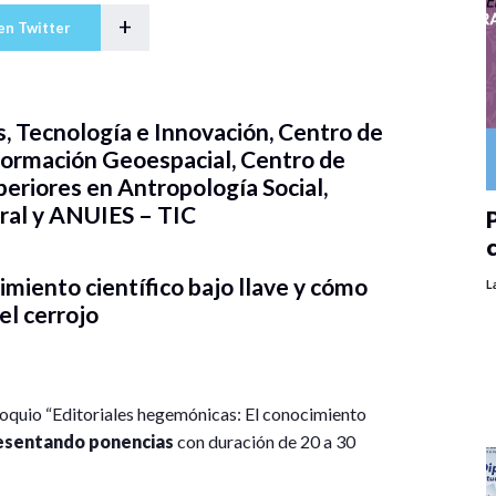
+
en Twitter
, Tecnología e Innovación, Centro de
nformación Geoespacial, Centro de
periores en Antropología Social,
ral y ANUIES – TIC
P
imiento científico bajo llave y cómo
L
el cerrojo
loquio “Editoriales hegemónicas: El conocimiento
esentando ponencias
con duración de 20 a 30