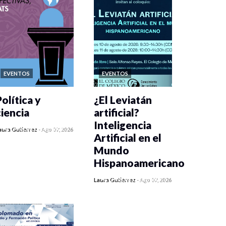
EVENTOS
EVENTOS
olítica y
¿El Leviatán
ciencia
artificial?
Inteligencia
0 veces compartido
aura Gutiérrez
-
Ago 07, 2026
Artificial en el
270 vistas
Mundo
Hispanoamericano
0 veces compartido
Laura Gutiérrez
-
Ago 07, 2026
289 vistas