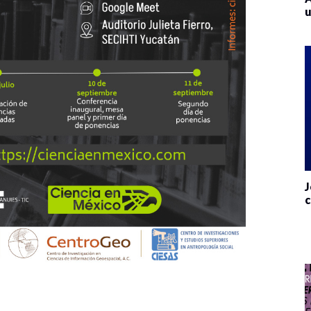
u
J
c