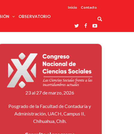
Inicio
Contacto
SIÓN
OBSERVATORIO
Asociaciones
udios
profesionales
onales
Grupos de
Reconoce
arrollo
trabajo
ar
La UDUALC
rcultural
os
A La
Redes
Universidad
cación
temáticas
De México
odología
Laboratorios
tico
En Su 475
as ciencias
Aniversario
nacionales
ales
Entidades
afines
d pública
23 al 27 de marzo, 2026
ajo social
ismo
Posgrado de la Facultad de Contaduría y
Administración, UACH, Campus II,
Chihuahua, Chih.