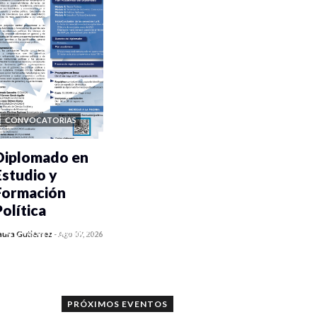
CONVOCATORIAS
Diplomado en
Estudio y
Formación
Política
0 veces compartido
aura Gutiérrez
-
Ago 07, 2026
1050 vistas
PRÓXIMOS EVENTOS