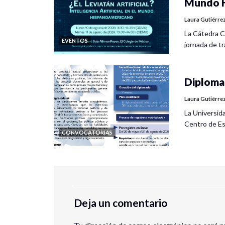
Mundo H
Laura Gutiérre
La Cátedra C
EVENTOS
jornada de tra
Diplomad
Laura Gutiérre
La Universid
Centro de Es
CONVOCATORIAS
Deja un comentario