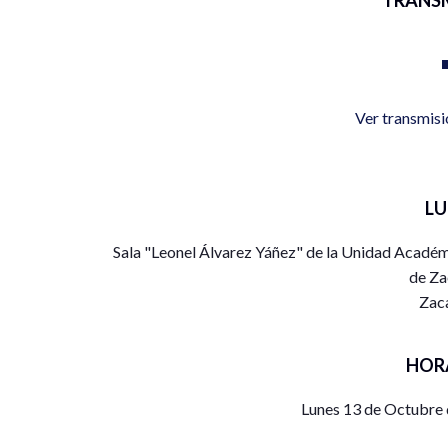
Ver transmis
L
Sala "Leonel Álvarez Yáñez" de la Unidad Académ
de Za
Zac
HOR
Lunes 13 de Octubre 