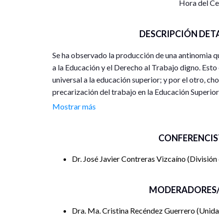
Hora del C
DESCRIPCIÓN DET
Se ha observado la producción de una antinomia q
a la Educación y el Derecho al Trabajo digno. Esto 
universal a la educación superior; y por el otro, c
precarización del trabajo en la Educación Superior
del trabajo en éste ámbito. El planteamiento parte
Mostrar más
cambios sociojurídicos que se han impulsado duran
del 3ero Constitucional para el trabajo académico 
CONFERENCIS
¿Qué tensiones y conflictos se están produciendo
Dr. José Javier Contreras Vizcaíno
División
MODERADORES/
Dra. Ma. Cristina Recéndez Guerrero
Unida