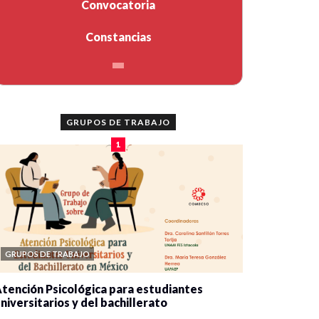
Convocatoria
Constancias
GRUPOS DE TRABAJO
1
GRUPOS DE TRABAJO
tención Psicológica para estudiantes
niversitarios y del bachillerato
0 veces compartido
2090 vistas