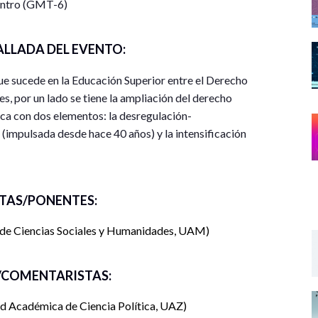
entro (GMT-6)
ALLADA DEL EVENTO:
ue sucede en la Educación Superior entre el Derecho
es, por un lado se tiene la ampliación del derecho
hoca con dos elementos: la desregulación-
 (impulsada desde hace 40 años) y la intensificación
 de las siguientes preguntas: ¿Cuáles son los
te la 4T? ¿Qué implicaciones tiene la ampliación
en la ES? ¿Qué tensiones y conflictos se actualizan?
TAS/PONENTES:
?
 de Ciencias Sociales y Humanidades, UAM
COMENTARISTAS:
d Académica de Ciencia Política, UAZ