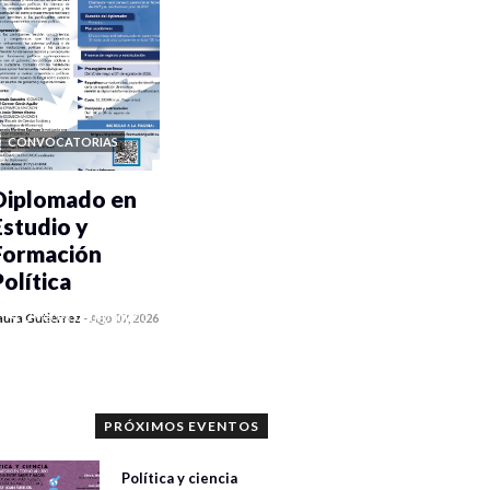
CONVOCATORIAS
Diplomado en
Estudio y
Formación
Política
0 veces compartido
aura Gutiérrez
-
Ago 07, 2026
1187 vistas
PRÓXIMOS EVENTOS
Política y ciencia