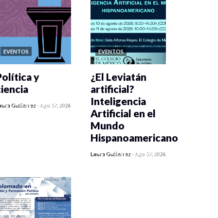
EVENTOS
EVENTOS
olítica y
¿El Leviatán
ciencia
artificial?
Inteligencia
0 veces compartido
aura Gutiérrez
-
Ago 07, 2026
Artificial en el
447 vistas
Mundo
Hispanoamericano
0 veces compartido
Laura Gutiérrez
-
Ago 07, 2026
437 vistas