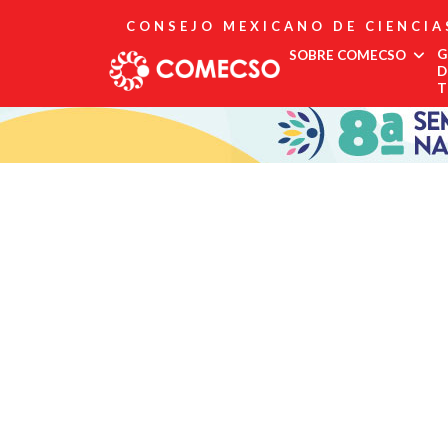
CONSEJO MEXICANO DE CIENCIA
G
SOBRE COMECSO
D
T
Afiliación
Asociados
Directorio
Estatutos
Fundadores
Publicaciones
Comité Editorial
Boletín