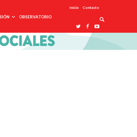
Inicio
Contacto
SIÓN
OBSERVATORIO
Asociaciones
udios
profesionales
onales
Grupos de
Reconoce
arrollo
trabajo
ar
La UDUALC
rcultural
os
A La
Redes
Universidad
cación
temáticas
De México
odología
Laboratorios
tico
En Su 475
as ciencias
Aniversario
nacionales
ales
Entidades
afines
d pública
ajo social
ismo