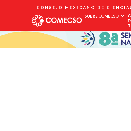
CONSEJO MEXICANO DE CIENCIA
G
SOBRE COMECSO
D
T
Afiliación
Asociados
Directorio
Estatutos
Fundadores
Publicaciones
Comité Editorial
Boletín