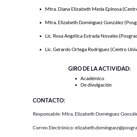
Mtra. Diana Elizabeth Meda Epinosa
Centro
La identificación de Metodologías y herrami
Mtra. Elizabeth Domínguez González
Posgr
Lic. Rosa Angélica Estrada Novales
Posgrad
Lic. Gerardo Ortega Rodríguez
Centro Univ
GIRO DE LA ACTIVIDAD:
Académico
De divulgación
CONTACTO:
Responsable: Mtra. Elizabeth Domínguez Gonzál
Correo Electrónico: elizabeth.dominguez@posgr