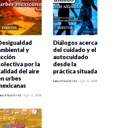
EVENTOS
EVENTOS
Desigualdad
Diálogos acerca
ambiental y
del cuidado y el
acción
autocuidado
colectiva por la
desde la
calidad del aire
práctica situada
en urbes
0 veces compartido
Laura Gutiérrez
-
Ago 05, 2026
mexicanas
411 vistas
0 veces compartido
aura Gutiérrez
-
Ago 05, 2026
413 vistas