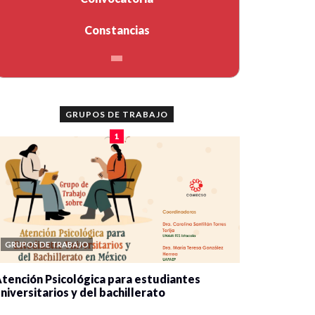
Constancias
GRUPOS DE TRABAJO
1
GRUPOS DE TRABAJO
tención Psicológica para estudiantes
niversitarios y del bachillerato
0 veces compartido
2078 vistas