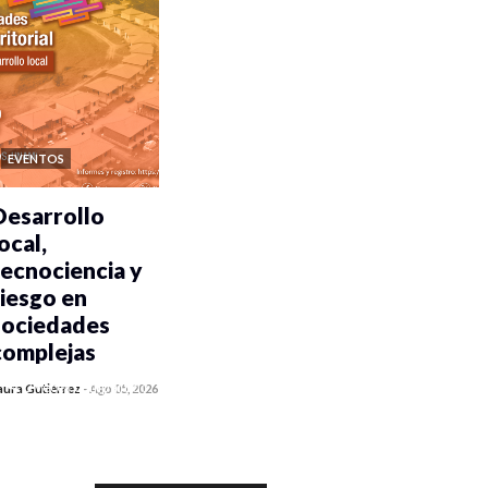
EVENTOS
Desarrollo
ocal,
tecnociencia y
riesgo en
sociedades
complejas
0 veces compartido
aura Gutiérrez
-
Ago 05, 2026
354 vistas