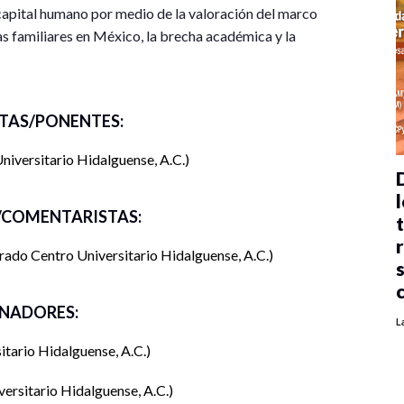
 capital humano por medio de la valoración del marco
as familiares en México, la brecha académica y la
la gerencia operativa en el marco de los modelos de
TAS/PONENTES:
iversitario Hidalguense, A.C.
asta.
l
COMENTARISTAS:
ado Centro Universitario Hidalguense, A.C.
rial
NADORES:
ativa.
L
itario Hidalguense, A.C.
ratégica.
ersitario Hidalguense, A.C.