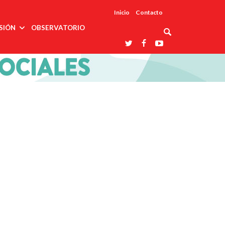
Inicio
Contacto
SIÓN
OBSERVATORIO
Asociaciones
udios
profesionales
onales
Grupos de
Reconoce
arrollo
trabajo
ar
La UDUALC
rcultural
os
A La
Redes
Universidad
cación
temáticas
De México
odología
Laboratorios
tico
En Su 475
as ciencias
Aniversario
nacionales
ales
Entidades
afines
d pública
ajo social
ismo