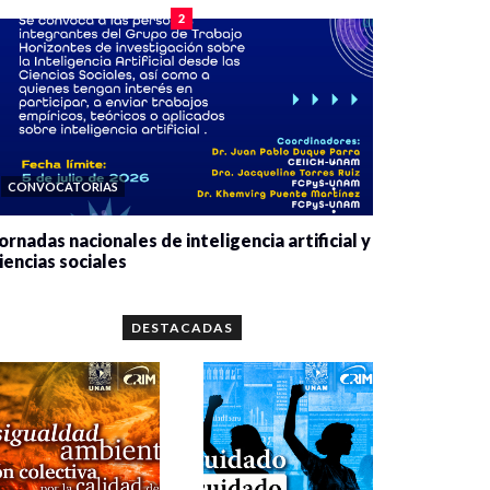
2
CONVOCATORIAS
ornadas nacionales de inteligencia artificial y
iencias sociales
0 veces compartido
5658 vistas
DESTACADAS