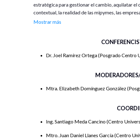
estratégica para gestionar el cambio, aquilatar el
contextual, la realidad de las mipymes, las empres
realidad empresarial, la necesidad de evolucionar 
Mostrar más
gestión estratégica y la gestión del talento dentro.
CONFERENCIS
Contenido Temático
Dr. Joel Ramírez Ortega
Posgrado Centro Un
Marco Contextual, – Cuando el ser jefe no b
La realidad de las mipymes
MODERADORES/
Empresas familiares
Mtra. Elizabeth Domínguez González
Posgr
La brecha académica y la realidad empresa
COORDI
La necesidad de evolucionar la gerencia oper
Ing. Santiago Meda Cancino
Centro Univers
El modelo de Gestión y la administración est
Mtro. Juan Daniel Llanes García
Centro Univ
El Talento dentro del Sistema de Gestión.