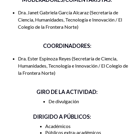
través de la elaboración de un muestrario y un ejercicio de
imaginación guiada. Desde una pedagogía crítica y
Dra. Janet Gabriela García Alcaraz
Secretaría de
feminista, se propone un espacio sensible y comunitario —
Ciencia, Humanidades, Tecnología e Innovación / El
en modalidad virtual— donde teoría y práctica se entrelazan
Colegio de la Frontera Norte
para estimular la creatividad y la expresión personal. Al
finalizar, cada participante habrá diseñado y elaborado una
COORDINADORES:
pieza textil propia que represente sus reflexiones sobre la
paz.
Dra. Ester Espinoza Reyes
Secretaría de Ciencia,
Humanidades, Tecnología e Innovación / El Colegio de
la Frontera Norte
Materiales necesarios
GIRO DE LA ACTIVIDAD:
Bastidor de bordado (15–20 cm de diámetro).
De divulgación
Agujas para bordar.
DIRIGIDO A PÚBLICOS:
Hilos de algodón en varios colores.
Académicos
Públicos extra-académicos
Tela de algodón o lino ( 2 piezas de aprox. 25 x 25 cm).