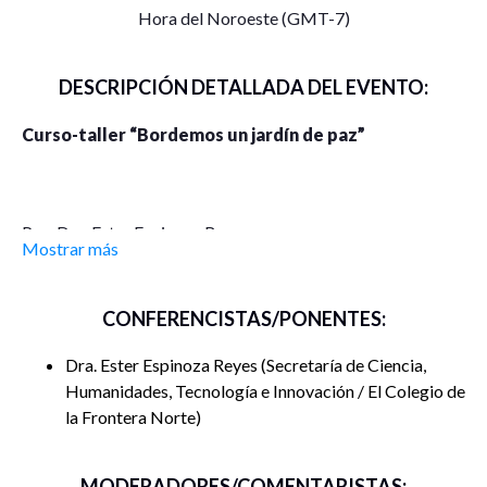
Hora del Noroeste (GMT-7)
DESCRIPCIÓN DETALLADA DEL EVENTO:
Curso-taller “Bordemos un jardín de paz”
Por: Dra. Ester Espinoza Reyes
Mostrar más
SECIHTI – El Colef
Introducción
CONFERENCISTAS/PONENTES:
Bordemos un jardín de paz es un curso-taller de carácter
Dra. Ester Espinoza Reyes
Secretaría de Ciencia,
teórico-práctico compuesto por tres sesiones de dos horas
Humanidades, Tecnología e Innovación / El Colegio de
cada una. Combina la reflexión y el diálogo sobre conceptos
la Frontera Norte
clave para comprender la paz en sus distintas dimensiones,
con el aprendizaje de puntadas de bordado botánico a
MODERADORES/COMENTARISTAS: