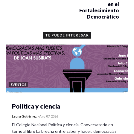
en el
Fortalecimiento
Actividades externas al taller
Democrático
Práctica de las puntadas aprendidas durante las
sesiones del curso-taller.
TE PUEDE INTERESAR
Diseño y trazo de un boceto para la pieza final.
Programa detallado
EVENTOS
Sesión 1:
Bienvenida y presentación.
Política y ciencia
Dinámica de presentación de participantes.
Laura Gutiérrez
-
Ago 07, 2026
El Colegio Nacional Política y ciencia. Conversatorio en
Exposición teórica inicial: ¿qué es la paz?
torno al libro La brecha entre saber y hacer: democracias