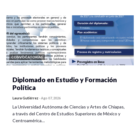
Sesión 3:
Inicio de sesión y presentación grupal de diseños.
Práctica textil III: diseño y elaboración de una pieza textil
personal sobre la paz.
Reflexión colectiva final: aprendizajes, significados y
CONVOCATORIAS
experiencias del taller.
Diplomado en Estudio y Formación
Política
INFORMACIÓN IMPORTANTE:
Laura Gutiérrez
-
Ago 07, 2026
Para poder participar e interactuar dentro del curso-taller
La Universidad Autónoma de Ciencias y Artes de Chiapas,
es necesario registrarse al correo ug@colef.mx para recibir
a través del Centro de Estudios Superiores de México y
el enlace y la contraseña de acceso a la plataforma Zoom.
Centroamérica…