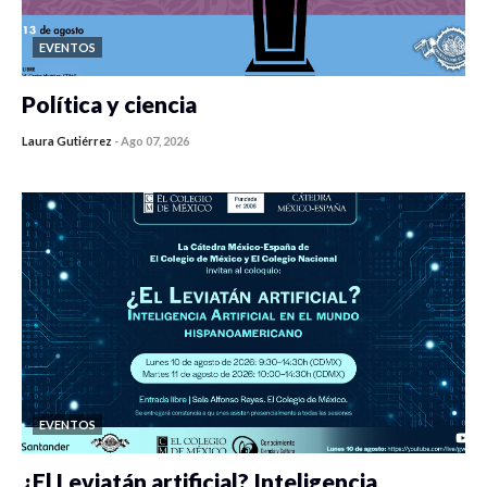
EVENTOS
Política y ciencia
Laura Gutiérrez
-
Ago 07, 2026
0 veces compartido
413 vistas
EVENTOS
¿El Leviatán artificial? Inteligencia