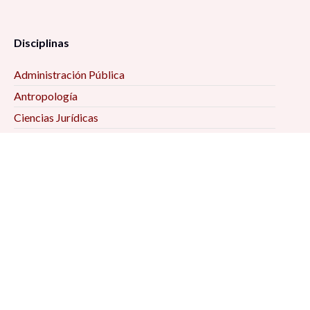
Disciplinas
Administración Pública
Antropología
Ciencias Jurídicas
Ciencia Política
Comunicación
Demografía
Economía
Geografía
Historia
Psicología Social
Relaciones Internacionales