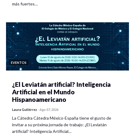
más fuertes…
Diálogo breve con preguntas detonadoras.
Práctica textil I: construcción de muestrario de puntadas de
bordado botánico (paso atrás, tallo, margarita).
Sesión 2:
Recapitulación breve de la sesión anterior.
EVENTOS
Exposición teórica: tipos y dimensiones de la paz, paz
individual y colectiva.
¿El Leviatán artificial? Inteligencia
Ejercicio de imaginación guiada para elaboración de
Artificial en el Mundo
diseños.
Hispanoamericano
Práctica textil II: construcción de muestrario de puntadas
Laura Gutiérrez
-
Ago 07, 2026
de bordado botánico (corta-larga, rosa, mosca y nudo
La Cátedra Cátedra México-España tiene el gusto de
invitar a su próxima jornada de trabajo: ¿El Leviatán
francés).
artificial? Inteligencia Artificial…