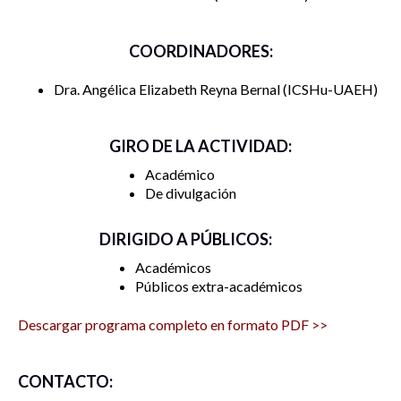
ICSHu- Universidad Autónoma del Estado de Hidalgo,
COORDINADORES:
Pachuca, Hidalgo
Dra. Angélica Elizabeth Reyna Bernal
ICSHu-UAEH
GIRO DE LA ACTIVIDAD:
Académico
De divulgación
DIRIGIDO A PÚBLICOS:
Académicos
Públicos extra-académicos
Descargar programa completo en formato PDF >>
CONTACTO: