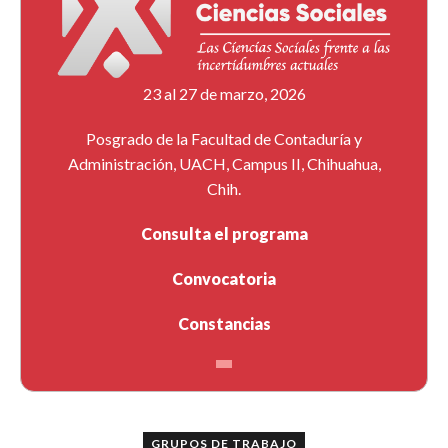
23 al 27 de marzo, 2026
Posgrado de la Facultad de Contaduría y
Administración, UACH, Campus II, Chihuahua,
Chih.
Consulta el programa
Convocatoria
Constancias
GRUPOS DE TRABAJO