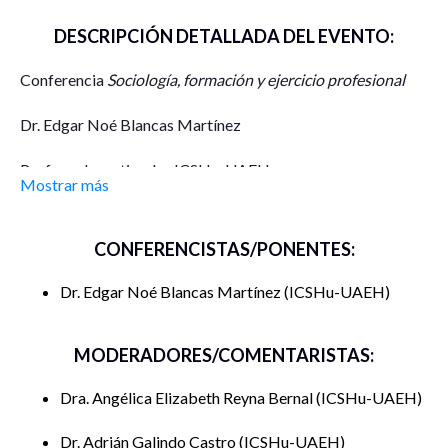
DESCRIPCIÓN DETALLADA DEL EVENTO:
Conferencia
Sociología, formación y ejercicio profesional
Dr. Edgar Noé Blancas Martínez
Profesor Investigador ICSHu-UAEH
Mostrar más
Lunes 13 de octubre 2025
CONFERENCISTAS/PONENTES:
11:00 hrs. (tiempo del centro de México)
Dr. Edgar Noé Blancas Martínez
ICSHu-UAEH
Modalidad virtual
Ciclo de Conferencias
Investigación Social y Población
MODERADORES/COMENTARISTAS:
Organiza Cuerpo Académico UAEH-CA-55 Estudios
Dra. Angélica Elizabeth Reyna Bernal
ICSHu-UAEH
Demográficos y Red académica
Investigación Social y
Dr. Adrián Galindo Castro
ICSHu-UAEH
Población