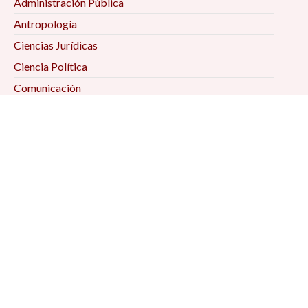
Administración Pública
Antropología
Ciencias Jurídicas
Ciencia Política
Comunicación
Demografía
Economía
Geografía
Historia
Psicología Social
Relaciones Internacionales
Sociología