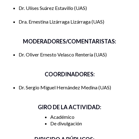
Se ha pensado para un público diverso académico de
Dr. Ulíses Suárez Estavillo
UAS
diversas áreas de ciencias sociales, ciencias del mar, así
como público en general interesado en historia pesquera y
Dra. Ernestina Lizárraga Lizárraga
UAS
regional, bajo una perspectiva de género.
MODERADORES/COMENTARISTAS:
Dr. Oliver Ernesto Velasco Rentería
UAS
COORDINADORES:
Dr. Sergio Miguel Hernández Medina
UAS
GIRO DE LA ACTIVIDAD:
Académico
De divulgación