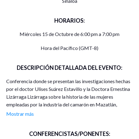
Sinaloa
HORARIOS:
Miércoles 15 de Octubre de 6:00 pm a 7:00 pm
Hora del Pacífico (GMT-8)
DESCRIPCIÓN DETALLADA DEL EVENTO:
Conferencia donde se presentan las investigaciones hechas
por el doctor Ulises Suárez Estavillo y la Doctora Ernestina
Lizárraga Lizárraga sobre la historia de las mujeres
empleadas por la industria del camarón en Mazatlán,
Sinaloa. Tiene dos abordajes; primero la historia de las
Mostrar más
mujeres en la pesca misma y luego, de las ocupadas por los
empaques de camarón en dicho puerto.
CONFERENCISTAS/PONENTES: