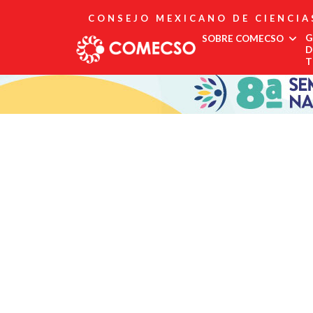
CONSEJO MEXICANO DE CIENCIA
G
SOBRE COMECSO
D
T
Afiliación
Asociados
Directorio
Estatutos
Fundadores
Publicaciones
Comité Editorial
Boletín