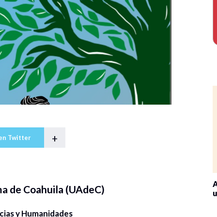
+
en Twitter
A
a de Coahuila (UAdeC)
u
ncias y Humanidades