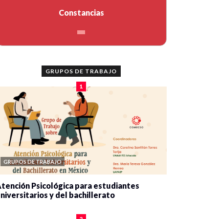
Constancias
GRUPOS DE TRABAJO
1
GRUPOS DE TRABAJO
tención Psicológica para estudiantes
niversitarios y del bachillerato
0 veces compartido
2085 vistas
2