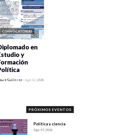
CONVOCATORIAS
Diplomado en
Estudio y
Formación
Política
0 veces compartido
aura Gutiérrez
-
Ago 07, 2026
1176 vistas
PRÓXIMOS EVENTOS
Política y ciencia
Ago 07, 2026