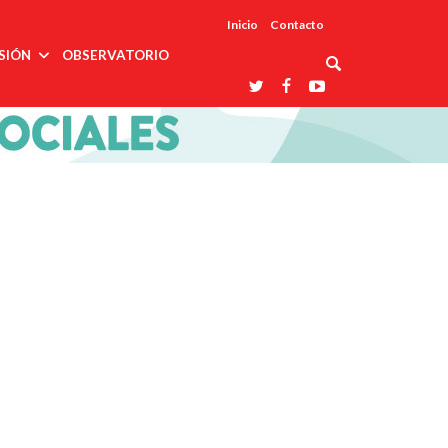
Inicio
Contacto
SIÓN
OBSERVATORIO
Asociaciones
udios
profesionales
onales
Grupos de
Reconoce
arrollo
trabajo
ar
La UDUALC
rcultural
os
A La
Redes
Universidad
cación
temáticas
De México
odología
Laboratorios
tico
En Su 475
as ciencias
Aniversario
nacionales
ales
Entidades
afines
d pública
ajo social
ismo