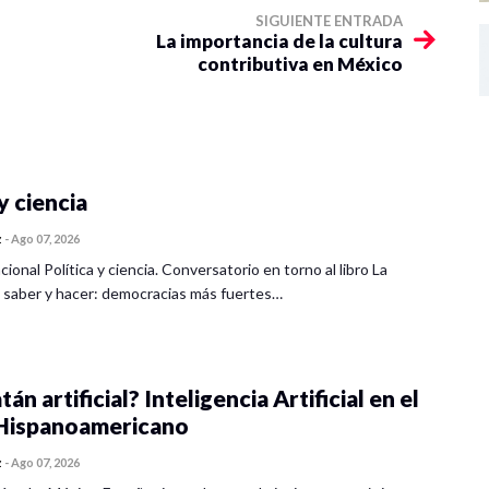
SIGUIENTE ENTRADA
La importancia de la cultura
contributiva en México
y ciencia
z
-
Ago 07, 2026
cional Política y ciencia. Conversatorio en torno al libro La
 saber y hacer: democracias más fuertes…
tán artificial? Inteligencia Artificial en el
ispanoamericano
z
-
Ago 07, 2026