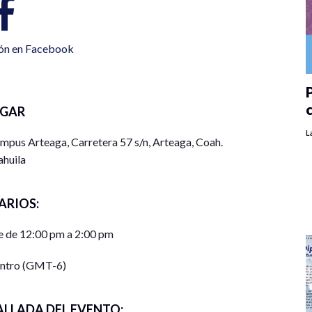
ión en Facebook
P
UGAR
L
ampus Arteaga, Carretera 57 s/n, Arteaga, Coah.
huila
ARIOS:
e de 12:00 pm a 2:00 pm
entro (GMT-6)
ALLADA DEL EVENTO: