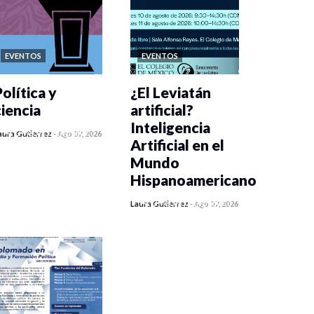
EVENTOS
EVENTOS
olítica y
¿El Leviatán
ciencia
artificial?
Inteligencia
0 veces compartido
aura Gutiérrez
-
Ago 07, 2026
Artificial en el
408 vistas
Mundo
Hispanoamericano
0 veces compartido
Laura Gutiérrez
-
Ago 07, 2026
420 vistas