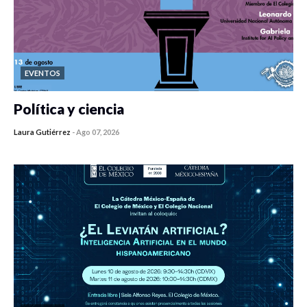
EVENTOS
Política y ciencia
Laura Gutiérrez
-
Ago 07, 2026
0 veces compartido
467 vistas