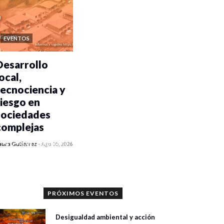
EVENTOS
Desarrollo
ocal,
tecnociencia y
riesgo en
sociedades
complejas
0 veces compartido
aura Gutiérrez
-
Ago 05, 2026
316 vistas
PRÓXIMOS EVENTOS
Desigualdad ambiental y acción