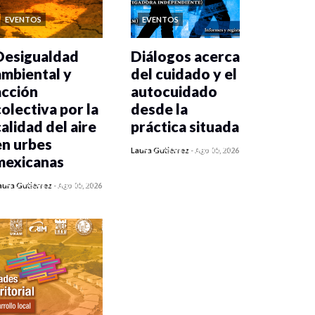
EVENTOS
EVENTOS
Desigualdad
Diálogos acerca
ambiental y
del cuidado y el
acción
autocuidado
colectiva por la
desde la
calidad del aire
práctica situada
en urbes
0 veces compartido
Laura Gutiérrez
-
Ago 05, 2026
mexicanas
343 vistas
0 veces compartido
aura Gutiérrez
-
Ago 05, 2026
351 vistas