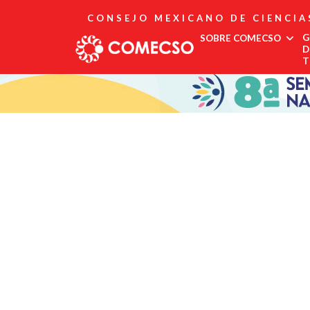
CONSEJO MEXICANO DE CIENCIA
G
SOBRE COMECSO
D
T
Afiliación
Asociados
Directorio
Estatutos
Fundadores
Publicaciones
Comité Editorial
Boletín