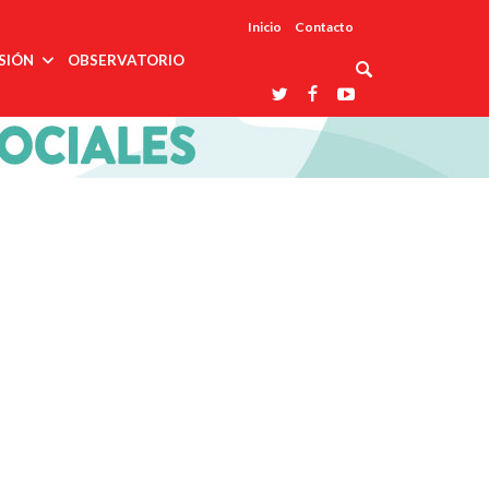
Inicio
Contacto
SIÓN
OBSERVATORIO
Asociaciones
udios
profesionales
onales
Grupos de
Reconoce
arrollo
trabajo
ar
La UDUALC
rcultural
os
A La
Redes
Universidad
cación
temáticas
De México
odología
Laboratorios
tico
En Su 475
as ciencias
Aniversario
nacionales
ales
Entidades
afines
d pública
ajo social
ismo