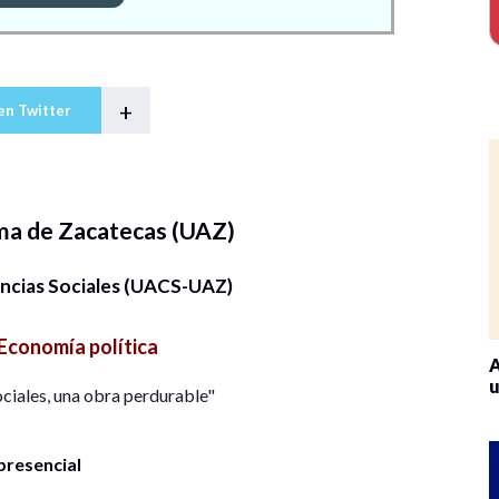
+
en Twitter
ma de Zacatecas (UAZ)
ncias Sociales (UACS-UAZ)
Economía política
A
u
ociales, una obra perdurable"
presencial