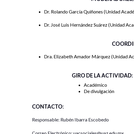
Dr. Rolando García Quiñones
Unidad Académ
Dr. José Luis Hernández Suárez
Unidad Acad
COORDI
Dra. Elizabeth Amador Márquez
Unidad Ac
GIRO DE LA ACTIVIDAD:
Académico
De divulgación
CONTACTO:
Responsable: Rubén Ibarra Escobedo
Correo Electrónico: uacsociales@uaz.edu.mx