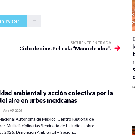
+
en Twitter
SIGUIENTE ENTRADA
l
Ciclo de cine. Película “Mano de obra”.
L
dad ambiental y acción colectiva por la
del aire en urbes mexicanas
z
-
Ago 05, 2026
Nacional Autónoma de México, Centro Regional de
nes Multidisciplinarias Seminario de Estudios sobre
es 2026: Dimensión Ambiental – Sesión…