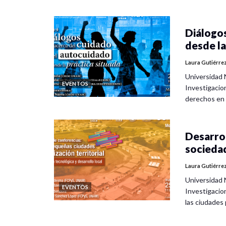
Diálogos
desde la
Laura Gutiérre
Universidad 
EVENTOS
Investigacio
derechos en
Desarrol
socieda
Laura Gutiérre
Universidad 
EVENTOS
Investigacio
las ciudade