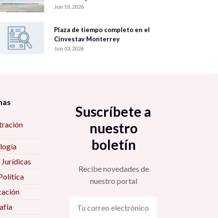
Jun 10, 2026
Plaza de tiempo completo en el
Cinvestav Monterrey
Jun 03, 2026
nas
Suscríbete a
tración
nuestro
boletín
logía
 Jurídicas
Recibe novedades de
Política
nuestro portal
ación
fía