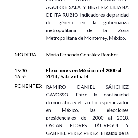
Autor: Miguel Armando López Leyva (Compilador)
AGUIRRE SALA Y BEATRIZ LILIANA
Presentadoras: Laura Montes de Oca y Cristina Puga
DE ITA RUBIO, Indicadores de paridad
Modera: Miguel Armando López Leyva
de género en la gobernanza
Jueves 12 de noviembre, 16:15 – 17:00
metropolitana de la Zona
Sala de Presentaciones de Libros
Metropolitana de Monterrey, México.
Ver en Youtube
MODERA:
María Fernanda González Ramírez
15:30 –
Elecciones en México del 2000 al
16:55
2018
/ Sala Virtual 4
PONENTES:
RAMIRO DANIEL SÁNCHEZ
GAYOSSO, Entre la continuidad
democrática y el cambio esperanzador
en México, las elecciones
presidenciales del 2000 al 2018.
OSCAR FLORES JÁUREGUI Y
GABRIEL PÉREZ PÉREZ, El saldo de la