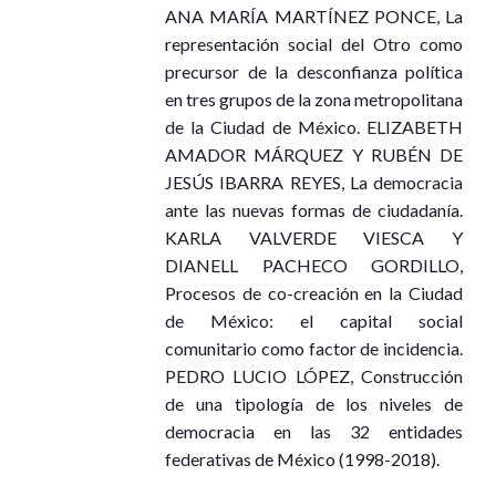
Ponentes: Laura Nelly Medellin Mendoza, Efrén Vázquez Es
ANA MARÍA MARTÍNEZ PONCE, La
Modera: María Teresa Villarreal Martínez
representación social del Otro como
Jueves 12 de noviembre, 09:00 – 10:25
precursor de la desconfianza política
Sala de Eventos Especiales 2
en tres grupos de la zona metropolitana
de la Ciudad de México. ELIZABETH
Gestión escolar, liderazgo y gobernanza /
AMADOR MÁRQUEZ Y RUBÉN DE
Construcciones, deconstrucciones y retos en
Ver en Youtube
JESÚS IBARRA REYES, La democracia
instituciones de educación obligatoria
ante las nuevas formas de ciudadanía.
Autora: María Verónica Nava Avilés (Coordinadora)
KARLA VALVERDE VIESCA Y
Martes 10 de noviembre, 12:30 – 13:15
DIANELL PACHECO GORDILLO,
Sala de Presentaciones de Libros
Procesos de co-creación en la Ciudad
de México: el capital social
Ver en Youtube
comunitario como factor de incidencia.
PEDRO LUCIO LÓPEZ, Construcción
de una tipología de los niveles de
democracia en las 32 entidades
federativas de México (1998-2018).
Sociedades Alternas y espacios de diálogo
Autores: Dr. Danú Fabre Platas, Dra. Martha Patricia Ochoa