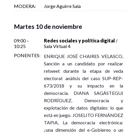
MODERA:
Jorge Aguirre Sala
y Mtra. Jovita Patricia Gómez Cruz
Presentadores: Dr. Luis Rodríguez y Dr. Rogelio Marcial
Modera: Dr. Danú Fabre
Martes 10 de noviembre
Martes 10 de noviembre, 13:15 – 14:00
Sala de Presentaciones de Libros
09:00 –
Redes sociales y política digital
/
10:25
Sala Virtual 4
PONENTES:
ENRIQUE JOSÉ CHAIRES VELASCO,
Ver en Youtube
Sanción a un candidato por realizar
retweet durante la etapa de veda
electoral: análisis del caso SUP-REP-
Hacer ciencia en México: ¿Un dolor de cabeza?
673/2018 y su impacto en la
Narrativas somáticas de la élite académica sobre el
democracia. DIANA SAGÁSTEGUI
trabajo en universidades estatales
RODRÍGUEZ, Democracia y
Autora: Verónica Sieglin
explotación de datos digitales: lo que
Presentadora: Leticia Romero
está en juego. JOSELITO FERNÁNDEZ
Modera: Aida Figueroa
TAPIA, La democracia electrónica:
Martes 10 de noviembre, 16:15 – 17:00
¿una dimensión del e-Gobierno o un