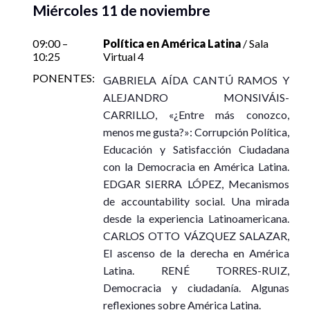
Miércoles 11 de noviembre
Ver en Youtube
09:00 –
Política en América Latina
/ Sala
10:25
Virtual 4
PONENTES:
GABRIELA AÍDA CANTÚ RAMOS Y
ALEJANDRO MONSIVÁIS-
Mujeres en las Universidades Iberoamericanas: la
CARRILLO, «¿Entre más conozco,
búsqueda de la necesaria conciliación trabajo-familia
menos me gusta?»: Corrupción Política,
Autores: Liliana Ibeth Castañeda Rentería, Karla Alejandra
Educación y Satisfacción Ciudadana
Contreras Tinoco y María Felícitas Parga Jiménez
con la Democracia en América Latina.
(Coordinadoras)
EDGAR SIERRA LÓPEZ, Mecanismos
Presentadora: Patricia Rodríguez
de accountability social. Una mirada
Modera: Liliana Ibeth Castañeda Rentería
desde la experiencia Latinoamericana.
Jueves 12 de noviembre, 12:30 – 13:15
CARLOS OTTO VÁZQUEZ SALAZAR,
Sala de Presentaciones de Libros
El ascenso de la derecha en América
Latina. RENÉ TORRES-RUIZ,
Democracia y ciudadanía. Algunas
Ver en Youtube
reflexiones sobre América Latina.