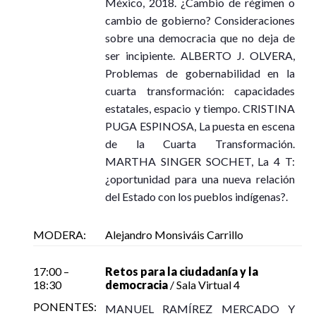
Lunes 9 de noviembre, 17:00 – 17:45
México, 2018. ¿Cambio de régimen o
Moderadora: Esperanza Tuñón
Sala de Presentaciones de Libros
cambio de gobierno? Consideraciones
Jueves 12 de noviembre, 10:30 – 12:00
Ver en Youtube
sobre una democracia que no deja de
Sala de Eventos Especiales 1
ser incipiente. ALBERTO J. OLVERA,
Ver en Youtube
Problemas de gobernabilidad en la
cuarta transformación: capacidades
Eje 01. La democracia ante los desafíos actuales: expectati
estatales, espacio y tiempo. CRISTINA
Desigualdades, dominación y cambio social
PUGA ESPINOSA, La puesta en escena
Ponentes: Jorge Cadena-Roa, David Luján Verón y Miguel Á
de la Cuarta Transformación.
Modera: Guillem Compte Nunes
MARTHA SINGER SOCHET, La 4 T:
Jueves 12 de noviembre, 09:00 – 10:25
José Gómez Veiga «Curros». El rostro de la música
¿oportunidad para una nueva relación
Sala de Eventos Especiales 1
compostelana
del Estado con los pueblos indígenas?.
Autora: Leslie Freitas de Torres
Martes 10 de noviembre, 09:00 – 09:45
Ver en Youtube
MODERA:
Alejandro Monsiváis Carrillo
Sala de Presentaciones de Libros
17:00 –
Retos para la ciudadanía y la
18:30
democracia
/ Sala Virtual 4
Eje 07. Acceso a la justicia: la lucha contra la corrupción y 
Ver en Youtube
Retos para la justicia y el Estado de Derecho
PONENTES:
MANUEL RAMÍREZ MERCADO Y