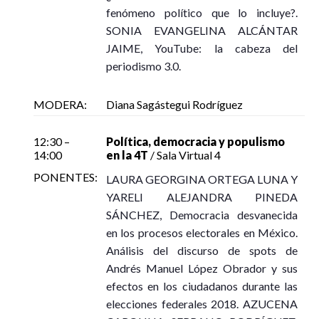
Sala de Presentaciones de Libros
fenómeno político que lo incluye?.
SONIA EVANGELINA ALCÁNTAR
JAIME, YouTube: la cabeza del
Ver en Youtube
periodismo 3.0.
MODERA:
Diana Sagástegui Rodríguez
Las Redes Sociales en el proceso migratorio de
adolescentes en México
12:30 –
Política, democracia y populismo
14:00
en la 4T
/ Sala Virtual 4
Autor: Óscar Bernardo Rivera García
Presentadores: José Asención Moreno Mena y Óscar
PONENTES:
LAURA GEORGINA ORTEGA LUNA Y
Bernardo Rivera García
YARELI ALEJANDRA PINEDA
Modera: Margarita Barajas Tinoco
SÁNCHEZ, Democracia desvanecida
Miércoles 11 de noviembre, 09:45 – 10:30
en los procesos electorales en México.
Sala de Presentaciones de Libros
Análisis del discurso de spots de
Andrés Manuel López Obrador y sus
efectos en los ciudadanos durante las
Ver en Youtube
elecciones federales 2018. AZUCENA