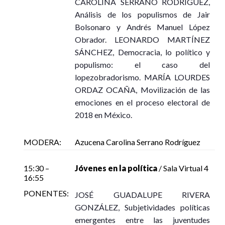
CAROLINA SERRANO RODRÍGUEZ,
Análisis de los populismos de Jair
Bolsonaro y Andrés Manuel López
En busca de la democracia. Pensando la movilización
Obrador. LEONARDO MARTÍNEZ
social en tiempos de grandes cambios
SÁNCHEZ, Democracia, lo político y
Autor: Dr. René Torres-Ruiz et al.
populismo: el caso del
Presentador: Dr. Gerardo Covarrubias
lopezobradorismo. MARÍA LOURDES
Modera: Mtro. Ricardo Escutia
ORDAZ OCAÑA, Movilización de las
Miércoles 11 de noviembre, 12:30 – 13:15
emociones en el proceso electoral de
Sala de Presentaciones de Libros
2018 en México.
Ver en Youtube
MODERA:
Azucena Carolina Serrano Rodríguez
15:30 –
Jóvenes en la política
/ Sala Virtual 4
16:55
PONENTES:
JOSÉ GUADALUPE RIVERA
La senda democrática en México. Origen, desarrollo y
GONZÁLEZ, Subjetividades políticas
declive del PRD, 1988-2018
emergentes entre las juventudes
Autor: Dr. René Torres-Ruiz