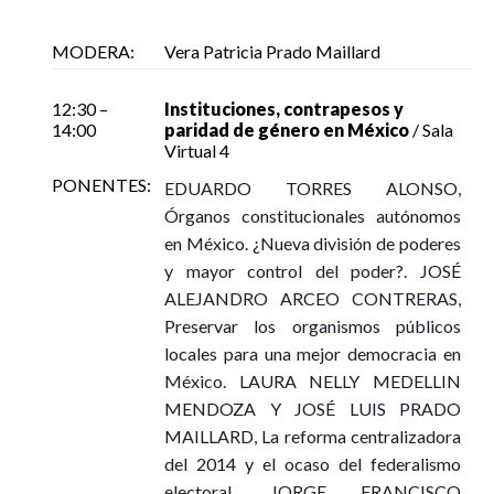
MODERA:
Vera Patricia Prado Maillard
Sensibilidades y feminidades: mujeres desde una
12:30 –
Instituciones, contrapesos y
14:00
paridad de género en México
/ Sala
sociología de los cuerpos/emociones
Virtual 4
Autoras: Victoria D’hers y Aldana Boragnio
PONENTES:
EDUARDO TORRES ALONSO,
Jueves 12 de noviembre, 13:15 – 14:00
Órganos constitucionales autónomos
Sala de Presentaciones de Libros
en México. ¿Nueva división de poderes
y mayor control del poder?. JOSÉ
Ver en Youtube
ALEJANDRO ARCEO CONTRERAS,
Preservar los organismos públicos
locales para una mejor democracia en
México. LAURA NELLY MEDELLIN
MENDOZA Y JOSÉ LUIS PRADO
MAILLARD, La reforma centralizadora
Perspectivas contemporáneas de la investigación en
del 2014 y el ocaso del federalismo
ciencias sociales
electoral. JORGE FRANCISCO