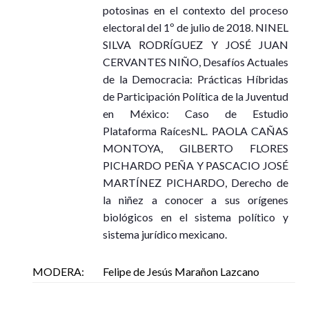
potosinas en el contexto del proceso
Presentador: Dr. Javier Contreras
electoral del 1º de julio de 2018. NINEL
Modera: Mtra. María Ordaz
SILVA RODRÍGUEZ Y JOSÉ JUAN
Miércoles 11 de noviembre, 15:30 – 16:15
CERVANTES NIÑO, Desafíos Actuales
Sala de Presentaciones de Libros
de la Democracia: Prácticas Híbridas
de Participación Política de la Juventud
en México: Caso de Estudio
Ver en Youtube
Plataforma RaícesNL. PAOLA CAÑAS
MONTOYA, GILBERTO FLORES
PICHARDO PEÑA Y PASCACIO JOSÉ
MARTÍNEZ PICHARDO, Derecho de
la niñez a conocer a sus orígenes
Exclusión social, marginación y pobreza: tópicos
biológicos en el sistema político y
vigentes
sistema jurídico mexicano.
Autora: Laura Karina Castro Saucedo
Miércoles 11 de noviembre, 17:00 – 17:45
MODERA:
Felipe de Jesús Marañon Lazcano
Sala de Presentaciones de Libros