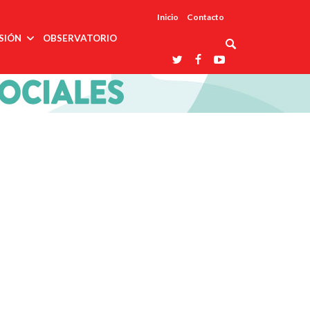
Inicio
Contacto
SIÓN
OBSERVATORIO
Asociaciones
udios
profesionales
onales
Grupos de
Reconoce
arrollo
trabajo
ar
La UDUALC
rcultural
os
A La
Redes
Universidad
cación
temáticas
De México
odología
Laboratorios
tico
En Su 475
as ciencias
Aniversario
nacionales
ales
Entidades
afines
d pública
ajo social
ismo