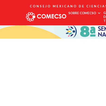
CONSEJO MEXICANO DE CIENCIA
G
SOBRE COMECSO
D
T
Afiliación
Asociados
Directorio
Estatutos
Fundadores
Publicaciones
Comité Editorial
Boletín