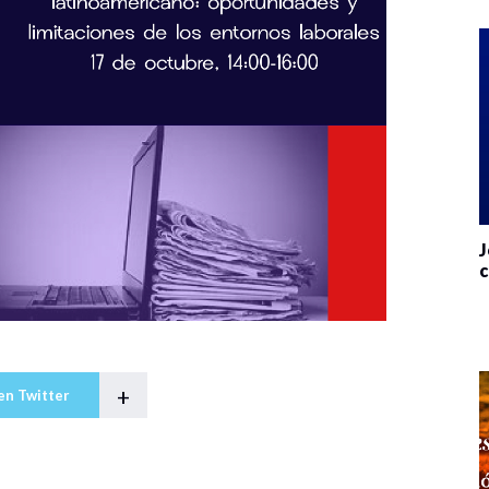
J
c
+
en Twitter