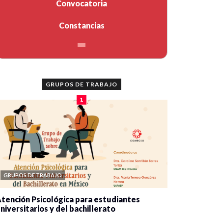
Convocatoria
Constancias
GRUPOS DE TRABAJO
1
GRUPOS DE TRABAJO
tención Psicológica para estudiantes
niversitarios y del bachillerato
0 veces compartido
2079 vistas