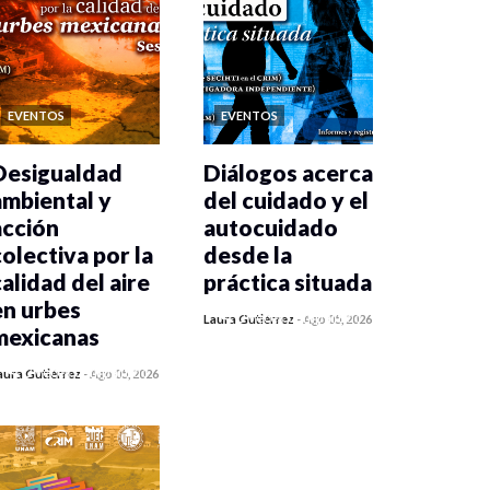
EVENTOS
EVENTOS
Desigualdad
Diálogos acerca
ambiental y
del cuidado y el
acción
autocuidado
colectiva por la
desde la
calidad del aire
práctica situada
en urbes
0 veces compartido
Laura Gutiérrez
-
Ago 05, 2026
mexicanas
471 vistas
0 veces compartido
aura Gutiérrez
-
Ago 05, 2026
478 vistas