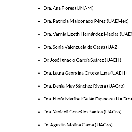
Julio César Becerra Pozos. Universidad Autónoma
Dra. Ana Flores
UNAM
(julio_becerra@uaeh.edu.mx)
Dra. Patricia Maldonado Pérez
UAEMex
De jauja a la miseria. Precarización en el period
Autor: David Anselmo Cortés Arce. Universidad 
Dra. Vannia Lizeth Hernández Macias
UAE
(
josedajosema@gmail.com
)
Dra. Sonia Valenzuela de Casas
UAZ
Exaptación y reconfiguración: transformaciones d
Autora: Karen Ibarez Flores. Universidad Nacio
Dr. José Ignacio García Suárez
UAEH
(
kibarezf@comunidad.unam.mx
)
Dra. Laura Georgina Ortega Luna
UAEH
Periodismo independiente en México: precariedad l
Dra. Denia May Sánchez Rivera
UAGro
Autora: Verónica Torres Sandoval. División de Inv
Administración. Universidad Nacional Autónoma
Dra. Ninfa Maribel Galán Espinoza
UAGro
(
v@unam.mx
)
Dra. Yeniceli González Santos
UAGro
Mesa 2
Complejidades del periodismo subnacional 
Dr. Agustín Molina Gama
UAGro