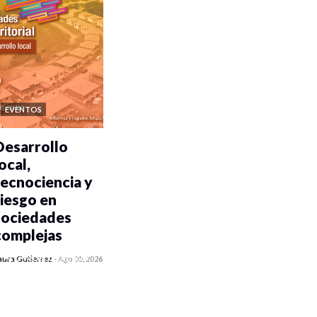
EVENTOS
Desarrollo
ocal,
tecnociencia y
riesgo en
sociedades
complejas
0 veces compartido
aura Gutiérrez
-
Ago 05, 2026
411 vistas