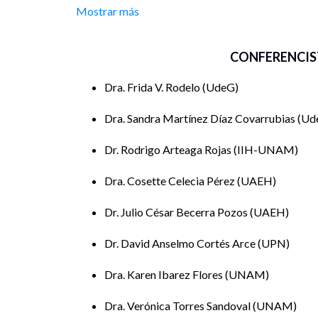
(
cosette_celecia@uaeh.edu.mx
)
Mostrar más
Fecha y hora: jueves 16 de octubre de 2025, 
CONFERENCIS
¿Existe la brecha salarial de género en el periodis
Autoras: Frida V. Rodelo. Universidad de Guadalaj
Dra. Frida V. Rodelo
UdeG
(
frida.rodelo@academicos.udg.mx
)
Dra. Sandra Martínez Díaz Covarrubias
Ud
Sandra Martínez Díaz Covarrubias. Universidad d
(
nadezha.martinez@academicos.udg.mx
)
Dr. Rodrigo Arteaga Rojas
IIH-UNAM
Escuchando las quejas de los “soldados de la libert
Dra. Cosette Celecia Pérez
UAEH
malestar en la profesionalización de los periodis
Autor: Rodrigo Arteaga Rojas. Instituto de Invest
Dr. Julio César Becerra Pozos
UAEH
Autónoma de México.
(
rodrigo.arteagarojas@gmail.com
)
Dr. David Anselmo Cortés Arce
UPN
Periodismo informal en México. Límites y posibil
Dra. Karen Ibarez Flores
UNAM
Autores: Cosette Celecia Pérez. Universidad Aut
Dra. Verónica Torres Sandoval
UNAM
(
cosette_celecia@uaeh.edu.mx
)