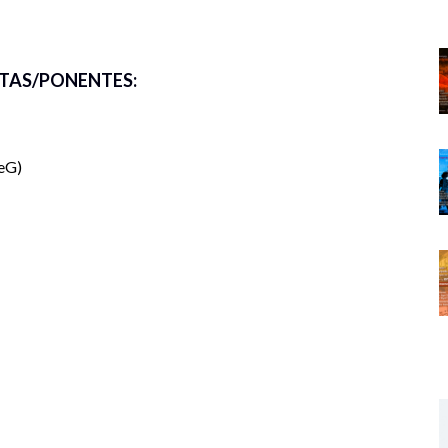
de 10:00-12:00.
TAS/PONENTES:
mo?
ara.
eG
e Guadalajara.
ad”: dinámicas laborales, disciplinariedad y
tas del Grupo Reforma
igaciones Históricas. Universidad Nacional
idades desde los márgenes
ónoma del Estado de Hidalgo