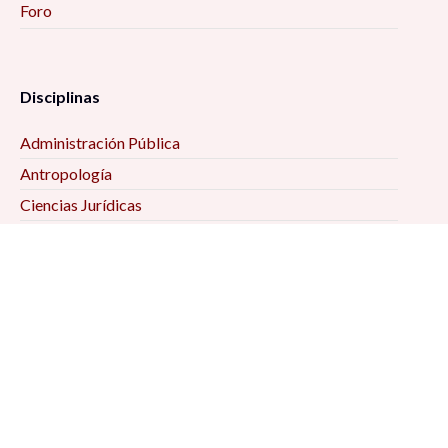
Foro
Disciplinas
Administración Pública
Antropología
Ciencias Jurídicas
Ciencia Política
Comunicación
Demografía
Economía
Geografía
Historia
Psicología Social