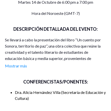
Martes 14 de Octubre de 6:00 pm a 7:00 pm
Hora del Noroeste (GMT-7)
DESCRIPCIÓN DETALLADA DEL EVENTO:
Se llevará a cabo la presentación del libro “Un cuento por
Sonora, territorio de paz”, una obra colectiva que reúne la
creatividad y el talento literario de estudiantes de
educación básica y media superior, provenientes de
escuelas públicas y privadas del estado de Sonora.
Mostrar más
Este proyecto editorial busca promover la escritura como
una herramienta de expresión, identidad y construcción de
CONFERENCISTAS/PONENTES:
paz, a través de relatos originales que reflejan la visión,
sensibilidad y aspiraciones de niñas, niños y jóvenes
Dra. Alicia Hernández Villa
Secretaría de Educación y
sonorenses.
Cultura
Durante el evento se compartirá la experiencia de gestar
esta iniciativa y se obsequiarán algunos ejemplares.