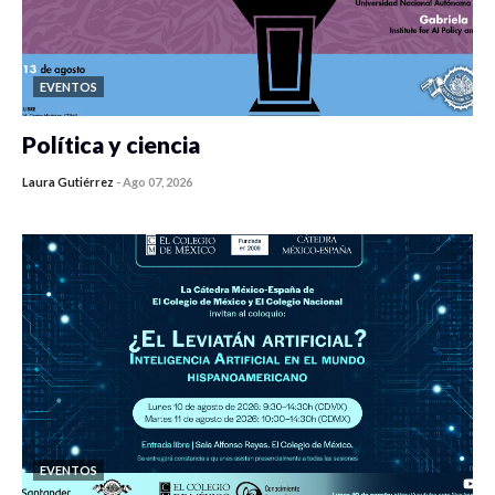
EVENTOS
Política y ciencia
Laura Gutiérrez
-
Ago 07, 2026
0 veces compartido
432 vistas
EVENTOS