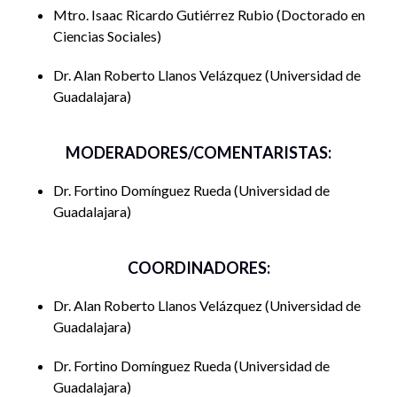
Mtro. Isaac Ricardo Gutiérrez Rubio
Doctorado en
Isaac Ricardo Gutiérrez Rubio,
estudiante del
Ciencias Sociales
Doctorado en Ciencias Sociales (ponente)
Dr. Alan Roberto Llanos Velázquez
Universidad de
Alan Roberto Llanos Velázquez,
Investigador
Guadalajara
Estancia Posdoctoral (ponente)
Fortino Domínguez Rueda,
coordinador de la
MODERADORES/COMENTARISTAS:
Cátedra de la Interculturalidad (moderador-
Dr. Fortino Domínguez Rueda
Universidad de
comentador)
Guadalajara
Coordinación Académica
COORDINADORES:
Alan Roberto Llanos Velázquez,
Investigador
Estancia Posdoctoral
Dr. Alan Roberto Llanos Velázquez
Universidad de
Guadalajara
Justificación
Dr. Fortino Domínguez Rueda
Universidad de
La propuesta busca generar un espacio de intercambio y
Guadalajara
reflexión en torno a los aportes de la
Cátedra de la