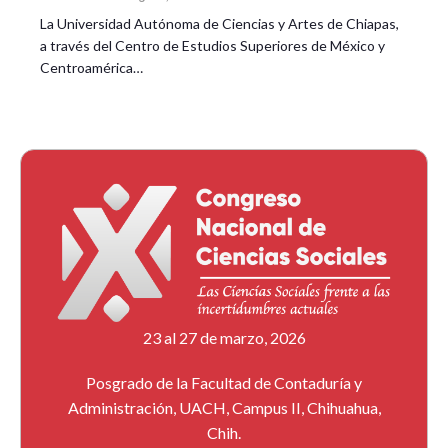
La Universidad Autónoma de Ciencias y Artes de Chiapas,
Público extra-académico vinculado a procesos
a través del Centro de Estudios Superiores de México y
comunitarios, educativos y culturales.
Centroamérica…
23 al 27 de marzo, 2026
Posgrado de la Facultad de Contaduría y
Administración, UACH, Campus II, Chihuahua,
Chih.