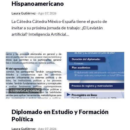
Hispanoamericano
Contribuir a la construcción de puentes entre la
Laura Gutiérrez
academia y actores sociales interesados en procesos
-
Ago 07, 2026
interculturales y decoloniales.
La Cátedra Cátedra México-España tiene el gusto de
invitar a su próxima jornada de trabajo: ¿El Leviatán
Duración
artificial? Inteligencia Artificial…
90 minutos
Fecha tantativa
15 de octubre
Público destinatario
CONVOCATORIAS
Estudiantes de licenciatura y posgrado en ciencias
sociales y humanidades.
Diplomado en Estudio y Formación
Política
Investigadores e investigadoras interesados en
metodologías críticas.
Laura Gutiérrez
-
Ago 07, 2026