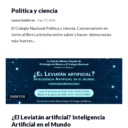
decolonialidad.
Política y ciencia
Comentario y moderación
a cargo del coordinador
Laura Gutiérrez
-
Ago 07, 2026
de la Cátedra, quien situará las aportaciones en el
El Colegio Nacional Política y ciencia. Conversatorio en
marco más amplio de los debates teóricos y prácticos
torno al libro La brecha entre saber y hacer: democracias
del seminario.
más fuertes…
Espacio de diálogo abierto con el público
,
fomentando la interacción con estudiantes,
investigadores y asistentes externos.
Impacto esperado
Visibilizar la trayectoria y aportes de la Cátedra de la
Interculturalidad y del Seminario de Epistemologías
EVENTOS
Decoloniales.
Fortalecer la difusión de investigaciones en curso de
¿El Leviatán artificial? Inteligencia
jóvenes doctorantes en ciencias sociales.
Artificial en el Mundo