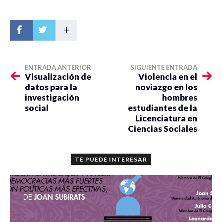
Educación
+
ambiental
participativa
con niños de
Mtro. Taurino
Estefanía Añorve
III
primaria en
Hernández
Ozuna
ENTRADA ANTERIOR
SIGUIENTE ENTRADA
Acapulco,
Moreno
Visualización de
Violencia en el
explorando el
datos para la
noviazgo en los
contexto
investigación
hombres
escolar
social
estudiantes de la
El uso de las
Licenciatura en
redes
Mtro. Ignacio Luna
Ciencias Sociales
sociodigitales
Adriana Camach
Gerónimo
en la educación
media superior
TE PUEDE INTERESAR
Dra. Adriana
Rocío Luna
Miranda
Gerónimo