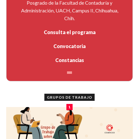
Posgrado de la Facultad de Contaduría y
Administración, UACH, Campus II, Chihuahua,
Chih.
Consulta el programa
Convocatoria
Constancias
GRUPOS DE TRABAJO
1