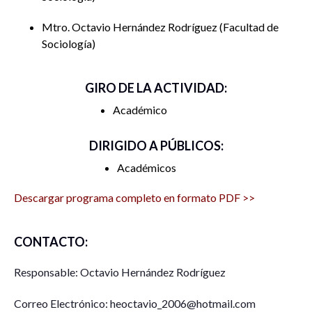
Mtro. Octavio Hernández Rodríguez
Facultad de
Sociología
Análisis
socioambiental
GIRO DE LA ACTIVIDAD:
sobre la
Académico
Jaquelinne
protección y
Bautista Cisnero
conservación
DIRIGIDO A PÚBLICOS:
Dr. Ramón Bedolla
de la
Solano
Académicos
biodiversidad
II
en la
Descargar programa completo en formato PDF >>
comunidad de
”Las Lomitas”,
municipio de
CONTACTO:
Las Vigas,
Responsable: Octavio Hernández Rodríguez
Guerrero
Correo Electrónico: heoctavio_2006@hotmail.com