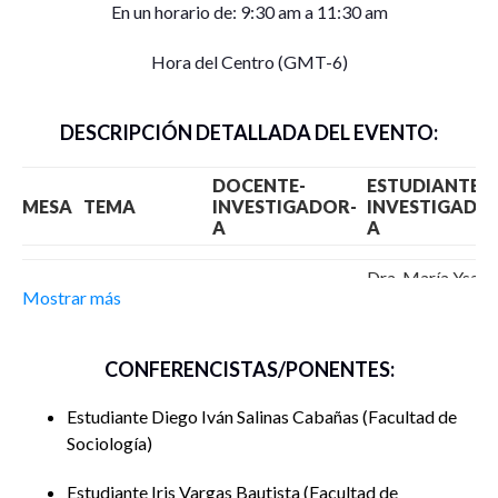
En un horario de: 9:30 am a 11:30 am
Hora del Centro (GMT-6)
DESCRIPCIÓN DETALLADA DEL EVENTO:
DOCENTE-
ESTUDIANTE
MESA
TEMA
INVESTIGADOR-
INVESTIGADO
A
A
Dra. María Ysabe
Mostrar más
Navarrete
Radilla
CONFERENCISTAS/PONENTES:
Estudiante Diego Iván Salinas Cabañas
Facultad de
Sociología
Estudiantes del
Estudiante Iris Vargas Bautista
Facultad de