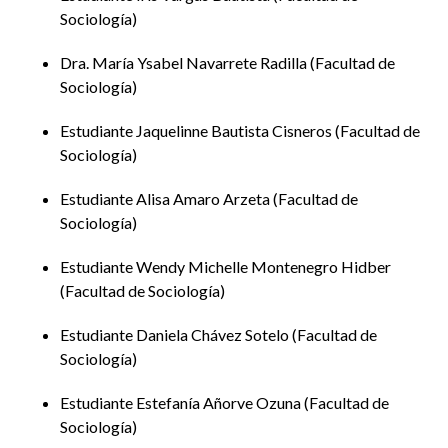
verano UAGro
Sociología
2025
Daniela Chávez
Dra. María Ysabel Navarrete Radilla
Facultad de
Dra. María Ysabel
Navarrete Radilla
Sociología
Sotelo
Estudiante Jaquelinne Bautista Cisneros
Facultad de
Sociología
Wendy Michelle
Estudiante Alisa Amaro Arzeta
Facultad de
Montenegro
Sociología
Hidber
I
IA con
Estudiante Wendy Michelle Montenegro Hidber
prácticas
Facultad de Sociología
profesionales
Verano Delfín en
Alisa Amaro
en psicología y
Colombia
Estudiante Daniela Chávez Sotelo
Facultad de
Arzeta
derecho y
Sociología
procesos de
autoevaluación
Estudiante Estefanía Añorve Ozuna
Facultad de
en programas
Sociología