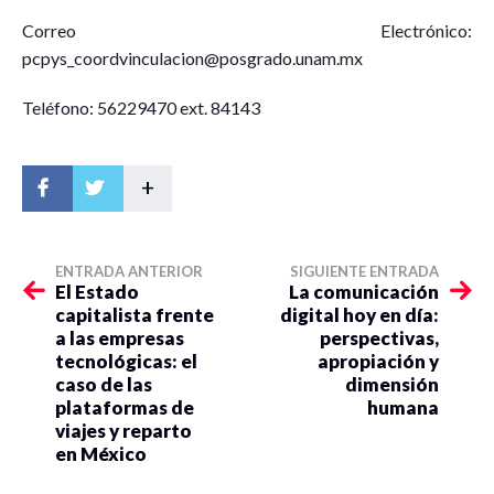
Correo Electrónico:
pcpys_coordvinculacion@posgrado.unam.mx
Teléfono: 56229470 ext. 84143
+
ENTRADA ANTERIOR
SIGUIENTE ENTRADA
El Estado
La comunicación
capitalista frente
digital hoy en día:
a las empresas
perspectivas,
tecnológicas: el
apropiación y
caso de las
dimensión
plataformas de
humana
viajes y reparto
en México