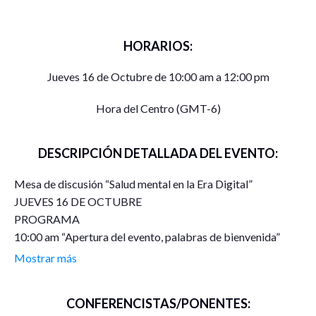
HORARIOS:
Jueves 16 de Octubre de 10:00 am a 12:00 pm
Hora del Centro (GMT-6)
DESCRIPCIÓN DETALLADA DEL EVENTO:
Mesa de discusión “Salud mental en la Era Digital”
JUEVES 16 DE OCTUBRE
PROGRAMA
10:00 am “Apertura del evento, palabras de bienvenida”
Dra. Teresa Iveth Sotelo Quiñonez (Universidad de Sonora).
Mostrar más
10:10 am “Adicción a redes sociales y dopamina digital:
¿Estamos condicionados? “Dr. Nehemías Cuamba Osorio
CONFERENCISTAS/PONENTES:
(Universidad de Sonora, Campus Nogales).