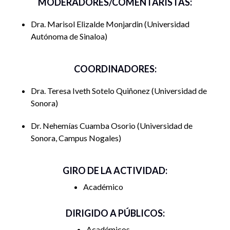
MODERADORES/COMENTARISTAS:
Moderadora Dra. Marisol Elizalde Monjardin (Universidad
Autónoma de Sinaloa).
Dra. Marisol Elizalde Monjardin
Universidad
12:00 am “Conclusión y Cierre del evento”
Autónoma de Sinaloa
Dr. Nehemías Cuamba Osorio (Universidad de Sonora,
Campus Nogales).
COORDINADORES:
Dra. Teresa Iveth Sotelo Quiñonez
Universidad de
Sonora
Dr. Nehemías Cuamba Osorio
Universidad de
Sonora, Campus Nogales
GIRO DE LA ACTIVIDAD:
Académico
DIRIGIDO A PÚBLICOS:
Académicos