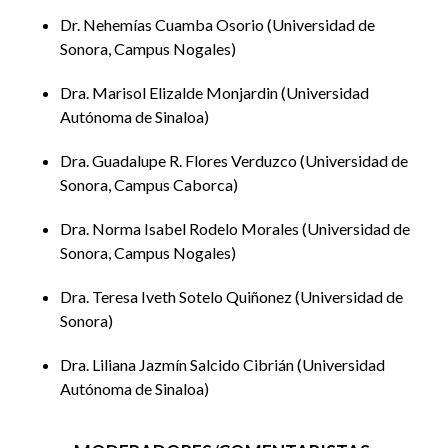
10:25 am “Efectos psicológicos del ciberacoso y la
Dr. Nehemías Cuamba Osorio
Universidad de
violencia digital”
Sonora, Campus Nogales
Dra. Marisol Elizalde Monjardin (Universidad Autónoma de
Sinaloa).
Dra. Marisol Elizalde Monjardin
Universidad
10:40 am “Nuevas formas de terapia: intervención
Autónoma de Sinaloa
psicológica online y sus límites”. Dra. Liliana Jazmín Salcido
Dra. Guadalupe R. Flores Verduzco
Universidad de
Cibrián (Universidad Autónoma de Sinaloa).
Sonora, Campus Caborca
10: 55 am “La generación multitask: concentración,
memoria y rendimiento académico”
Dra. Norma Isabel Rodelo Morales
Universidad de
Dra. Guadalupe R. Flores Verduzco (Universidad de Sonora,
Sonora, Campus Nogales
Campus Caborca).
11: 10 am “Ansiedad por la hiperconectividad y FOMO
Dra. Teresa Iveth Sotelo Quiñonez
Universidad de
(Fear of Missing Out)”
Sonora
Dra. Norma Isabel Rodelo Morales (Universidad de Sonora,
Campus Nogales).
Dra. Liliana Jazmín Salcido Cibrián
Universidad
11: 25 am “Estrategias para el buen uso del entono digital”
Autónoma de Sinaloa
Dra. Teresa Iveth Sotelo Quiñonez (Universidad de Sonora).
11:40 am “Sesión de preguntas y respuestas”