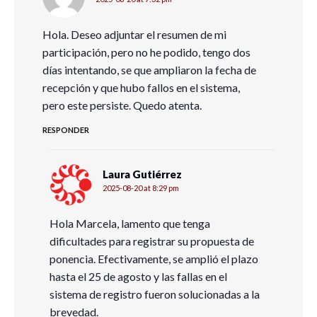
https://www.inegi.org.mx/contenidos/saladeprensa/boletine
Organización Internacional de Trabajo (2025). World Employm
Hola. Deseo adjuntar el resumen de mi
Trends 2025. https://www.ilo.org/publications/flagship-rep
participación, pero no he podido, tengo dos
social-outlook-trends-2025
días intentando, se que ampliaron la fecha de
recepción y que hubo fallos en el sistema,
pero este persiste. Quedo atenta.
RESPONDER
Laura Gutiérrez
2025-08-20 at 8:29 pm
Hola Marcela, lamento que tenga
dificultades para registrar su propuesta de
ponencia. Efectivamente, se amplió el plazo
hasta el 25 de agosto y las fallas en el
sistema de registro fueron solucionadas a la
brevedad.