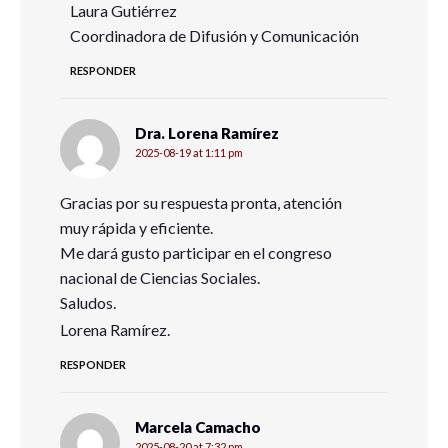
Laura Gutiérrez
Coordinadora de Difusión y Comunicación
Estudios de género
RESPONDER
Formalidad e informalidad
Impactos de la normatividad en el empleo
Dra. Lorena Ramírez
2025-08-19 at 1:11 pm
Inteligencia artificial y empleo
Gracias por su respuesta pronta, atención
Jubilaciones y pensiones
muy rápida y eficiente.
Me dará gusto participar en el congreso
Trabajo decente y trabajo precario.
nacional de Ciencias Sociales.
Saludos.
Seguridad y salud ocupacional
Lorena Ramírez.
Violencia laboral y discriminación en el empleo
RESPONDER
Referencias
Instituto Nacional de Estadística e Informática (2025, 27 de ma
Marcela Camacho
265/25 Encuesta Nacional de Ocupación y Empleo (ENOE).
2025-08-20 at 7:32 pm