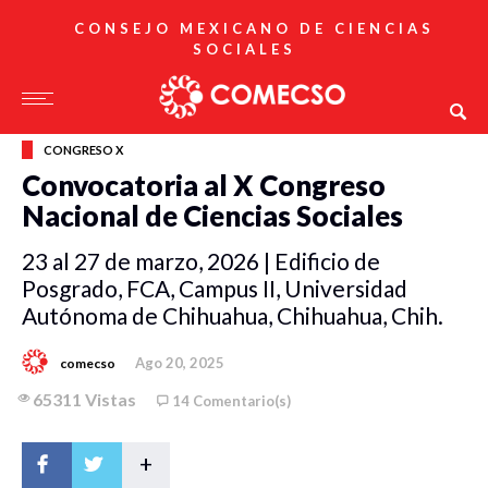
CONSEJO MEXICANO DE CIENCIAS
SOCIALES
CONGRESO X
Convocatoria al X Congreso
Nacional de Ciencias Sociales
23 al 27 de marzo, 2026 | Edificio de
Posgrado, FCA, Campus II, Universidad
Autónoma de Chihuahua, Chihuahua, Chih.
Ago 20, 2025
comecso
65311 Vistas
14 Comentario(s)
+