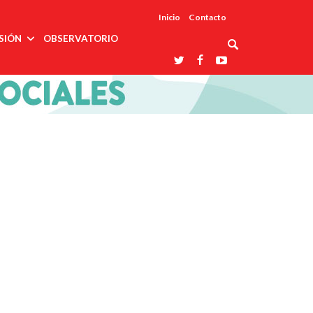
Inicio
Contacto
SIÓN
OBSERVATORIO
Asociaciones
udios
profesionales
onales
Grupos de
Reconoce
arrollo
trabajo
ar
La UDUALC
rcultural
os
A La
Redes
Universidad
cación
temáticas
De México
odología
Laboratorios
tico
En Su 475
as ciencias
Aniversario
nacionales
ales
Entidades
afines
d pública
ajo social
ismo