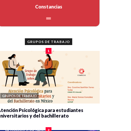
Constancias
GRUPOS DE TRABAJO
1
GRUPOS DE TRABAJO
tención Psicológica para estudiantes
niversitarios y del bachillerato
0 veces compartido
2078 vistas
2