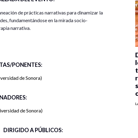
laneación de prácticas narrativas para dinamizar la
ades, fundamentándose en la mirada socio-
apia narrativa.
 preferencia de horario):
25 horas, de las cuales
l
ipción:
Este curso-taller está pensado para
TAS/PONENTES:
periencia en psicoterapia sistémica y/o promoción
versidad de Sonora
te vulnerados; también pueden participar
ial.
NADORES:
ice.com/r/rnnmTJ5Wyg
L
iversidad de Sonora
DIRIGIDO A PÚBLICOS: