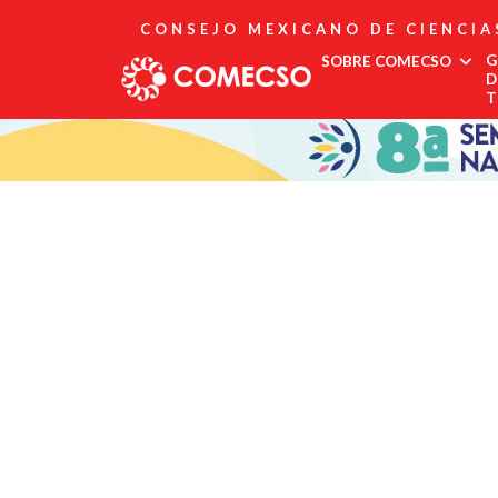
CONSEJO MEXICANO DE CIENCIA
G
SOBRE COMECSO
D
T
Afiliación
Asociados
Directorio
Estatutos
Fundadores
Publicaciones
Comité Editorial
Boletín