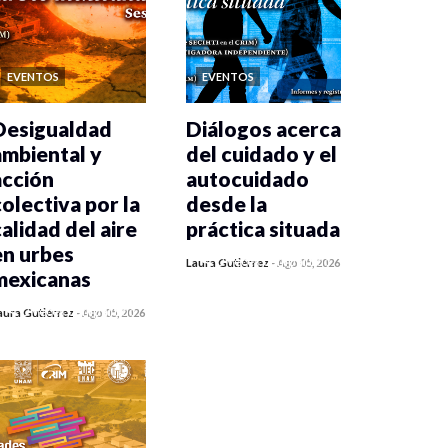
EVENTOS
EVENTOS
Desigualdad
Diálogos acerca
ambiental y
del cuidado y el
acción
autocuidado
colectiva por la
desde la
calidad del aire
práctica situada
en urbes
0 veces compartido
Laura Gutiérrez
-
Ago 05, 2026
mexicanas
405 vistas
0 veces compartido
aura Gutiérrez
-
Ago 05, 2026
402 vistas