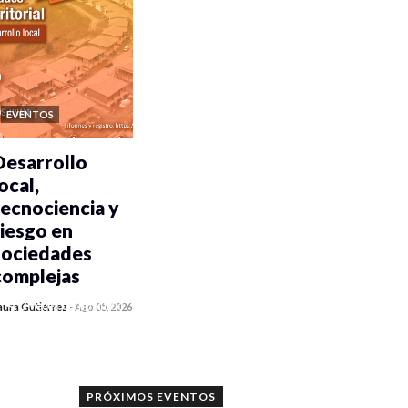
EVENTOS
Desarrollo
ocal,
tecnociencia y
riesgo en
sociedades
complejas
0 veces compartido
aura Gutiérrez
-
Ago 05, 2026
349 vistas
PRÓXIMOS EVENTOS