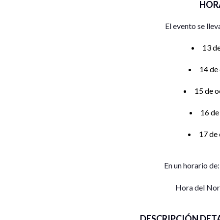
HOR
El evento se llev
13 de
14 de
15 de o
16 de
17 de 
En un horario de
Hora del No
DESCRIPCIÓN DET