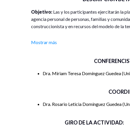
Objetivo:
Las y los participantes ejercitarán la p
agencia personal de personas, familias y comunid
construccionista y en recursos del modelo de la ter
Duración del curso-taller (número de horas y
Mostrar más
15 son en aula y 10 de trabajo independiente.
Requisitos y conocimientos mínimos de inscr
CONFERENCIS
profesionales que cuentan con conocimientos y ex
Dra. Miriam Teresa Domínguez Guedea
Uni
del desarrollo de comunidades o grupos socialmen
estudiantes de psicología, enfermería y trabajo soc
COORDI
Link para registrar inscripción:
https://forms.off
Dra. Rosario Leticia Domínguez Guedea
Un
GIRO DE LA ACTIVIDAD: